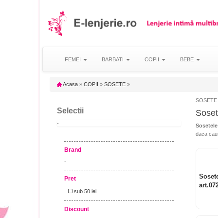
FEMEI
BARBATI
COPII
BEBE
Acasa
»
COPII
»
SOSETE
»
SOSETE 
Selectii
Soset
-
Sosetele
daca cauti
Brand
-
Sosete
Pret
art.07
sub 50 lei
Discount