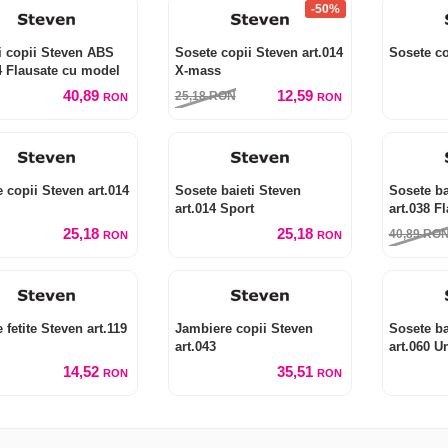
-50%
i copii Steven ABS
Sosete copii Steven art.014
Sosete co
4 Flausate cu model
X-mass
40,89
12,59
25,18
RON
RON
RON
 copii Steven art.014
Sosete baieti Steven
Sosete ba
art.014 Sport
art.038 F
25,18
25,18
40,89
RO
RON
RON
 fetite Steven art.119
Jambiere copii Steven
Sosete ba
art.043
art.060 U
14,52
35,51
RON
RON