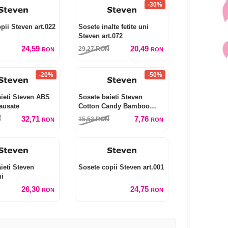
-30%
pii Steven art.022
Sosete inalte fetite uni
Steven art.072
24,59
20,49
29,27
RON
RON
RON
-20%
-50%
ieti Steven ABS
Sosete baieti Steven
lausate
Cotton Candy Bamboo
art.145
32,71
7,76
N
15,52
RON
RON
RON
ieti Steven
Sosete copii Steven art.001
ni
26,30
24,75
RON
RON