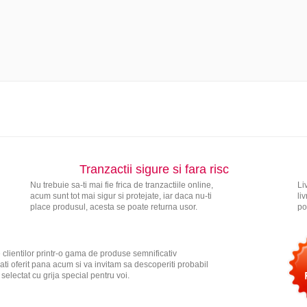
Tranzactii sigure si fara risc
Nu trebuie sa-ti mai fie frica de tranzactiile online,
Li
acum sunt tot mai sigur si protejate, iar daca nu-ti
li
place produsul, acesta se poate returna usor.
po
 clientilor printr-o gama de produse semnificativ
ati oferit pana acum si va invitam sa descoperiti probabil
electat cu grija special pentru voi.