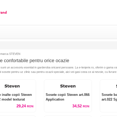
marca STEVEN
e confortabile pentru orice ocazie
sunt un accesoriu esential in garderoba oricarei persoane. La e-lenjerie.ro, oferim o gama var
 sosete pentru uz zilnic sau pentru ocazii speciale, aici vei gasi ceea ce ai nevoie, cu livrare r
 inalte copii Steven
Sosete copii Steven art.066
Sosete ba
2 model texturat
Application
art.022 S
29,24
34,52
RON
RON