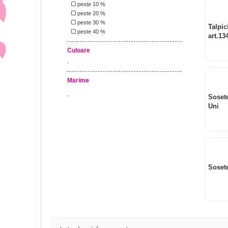
peste 10 %
peste 20 %
peste 30 %
Talpic
peste 40 %
art.13
Culoare
-
Marime
-
Sosete
Uni
Sosete