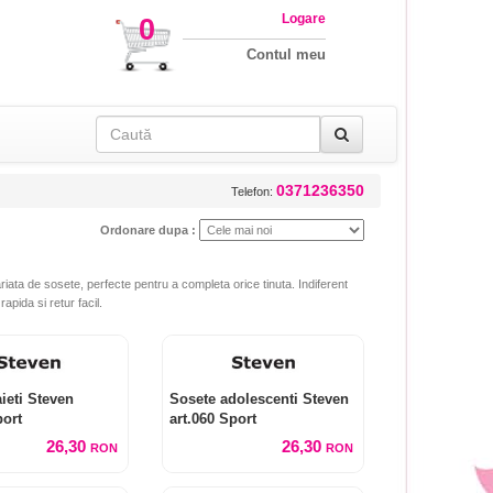
Logare
0
Contul meu
0371236350
Telefon:
Ordonare dupa :
iata de sosete, perfecte pentru a completa orice tinuta. Indiferent
apida si retur facil.
ieti Steven
Sosete adolescenti Steven
port
art.060 Sport
26,30
26,30
RON
RON