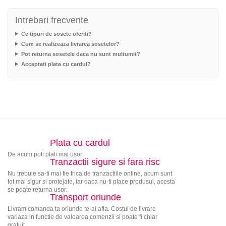
Intrebari frecvente
Ce tipuri de sosete oferiti?
Cum se realizeaza livrarea sosetelor?
Pot returna sosetele daca nu sunt multumit?
Acceptati plata cu cardul?
Plata cu cardul
De acum poti plati mai usor
Tranzactii sigure si fara risc
Nu trebuie sa-ti mai fie frica de tranzactiile online, acum sunt
tot mai sigur si protejate, iar daca nu-ti place produsul, acesta
se poate returna usor.
Transport oriunde
Livram comanda ta oriunde te-ai afla. Costul de livrare
variaza in functie de valoarea comenzii si poate fi chiar
gratuit.