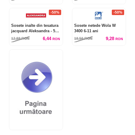
-50%
-50%
Sosete inalte din tesatura
Sosete netede Wola W
jacquard Aleksandra - 5
3400 6-11 ani
perechi
6,44
9,28
12,88
RON
18,56
RON
RON
RON