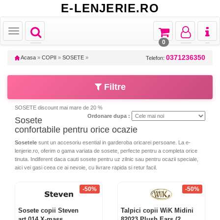
E-LENJERIE.RO
Toggle
Toggle
Toggle
Toggl
Toggle
navigation
navigation
navigation
naviga
navigation
0
0371236350
Acasa
»
COPII
»
SOSETE
»
Telefon:
Filtre
SOSETE discount mai mare de 20 %
Ordonare dupa :
Sosete
confortabile pentru orice ocazie
Sosetele
sunt un accesoriu esential in garderoba oricarei persoane. La e-
lenjerie.ro, oferim o gama variata de sosete, perfecte pentru a completa orice
tinuta. Indiferent daca cauti sosete pentru uz zilnic sau pentru ocazii speciale,
aici vei gasi ceea ce ai nevoie, cu livrare rapida si retur facil.
-50%
-50%
Sosete copii Steven
Talpici copii WiK Midini
art.014 X-mass
82023 Plush Ears (2