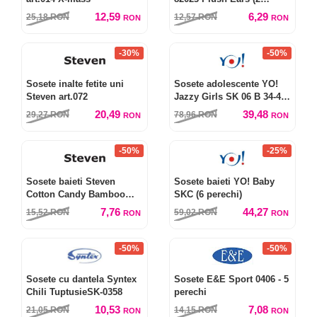
perechi)
12,59
6,29
25,18
RON
12,57
RON
RON
RON
-30%
-50%
Sosete inalte fetite uni
Sosete adolescente YO!
Steven art.072
Jazzy Girls SK 06 B 34-42
(6 perechi)
20,49
39,48
29,27
RON
78,96
RON
RON
RON
-50%
-25%
Sosete baieti Steven
Sosete baieti YO! Baby
Cotton Candy Bamboo
SKC (6 perechi)
art.145
7,76
44,27
15,52
RON
59,02
RON
RON
RON
-50%
-50%
Sosete cu dantela Syntex
Sosete E&E Sport 0406 - 5
Chili TuptusieSK-0358
perechi
10,53
7,08
21,05
RON
14,15
RON
RON
RON