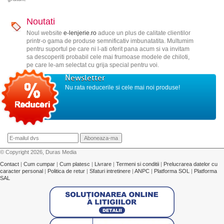
Noutati
Noul website
e-lenjerie.ro
aduce un plus de calitate clientilor
printr-o gama de produse semnificativ imbunatatita. Multumim
pentru suportul pe care ni l-ati oferit pana acum si va invitam
sa descoperiti probabil cele mai frumoase modele de chiloti,
pe care le-am selectat cu grija special pentru voi.
Newsletter
Nu rata reducerile si cele mai noi produse!
© Copyright 2026, Duras Media
Contact
|
Cum cumpar
|
Cum platesc
|
Livrare
|
Termeni si conditii
|
Prelucrarea datelor cu
caracter personal
|
Politica de retur
|
Sfaturi intretinere
|
ANPC
|
Platforma SOL
|
Platforma
SAL