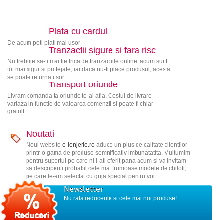
Plata cu cardul
De acum poti plati mai usor
Tranzactii sigure si fara risc
Nu trebuie sa-ti mai fie frica de tranzactiile online, acum sunt
tot mai sigur si protejate, iar daca nu-ti place produsul, acesta
se poate returna usor.
Transport oriunde
Livram comanda ta oriunde te-ai afla. Costul de livrare
variaza in functie de valoarea comenzii si poate fi chiar
gratuit.
Noutati
Noul website
e-lenjerie.ro
aduce un plus de calitate clientilor
printr-o gama de produse semnificativ imbunatatita. Multumim
pentru suportul pe care ni l-ati oferit pana acum si va invitam
sa descoperiti probabil cele mai frumoase modele de chiloti,
pe care le-am selectat cu grija special pentru voi.
Newsletter
Nu rata reducerile si cele mai noi produse!