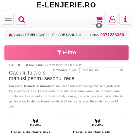
E-LENJERIE.RO
Toggle
Toggle
Toggle
Toggl
Toggle
navigation
navigation
navigation
naviga
navigation
0
0371236350
Acasa
»
FEMEI
»
CACIULI FULARE MANUSI
»
Telefon:
Filtre
CACIULI FULARE MANUSI pret intre 120 si 180 lei
Ordonare dupa :
Caciuli, fulare si
manusi pentru sezonul rece
Caciulile, fularele si manusile
sunt accesorii esentiale pentru a te proteja de
frig in sezonul rece. La e-lenjerie.ro, iti oferim o gama variata de produse care
combina stilul cu confortul. Indiferent de ocazie, vei gasi caciuli si fulare potrivite
pentru orice tinuta, cu livrare rapida in 24 de ore si posibilitatea de retur in 14
zile.
Caciula de dama Inka
Caciula de dama stil