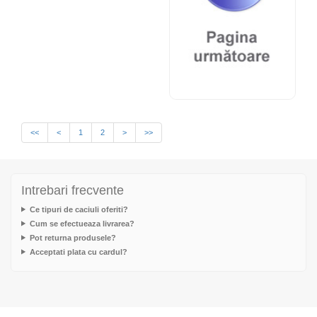
<<
<
1
2
>
>>
Intrebari frecvente
Ce tipuri de caciuli oferiti?
Cum se efectueaza livrarea?
Pot returna produsele?
Acceptati plata cu cardul?