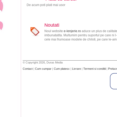
De acum poti plati mai usor
Noutati
Noul website
e-lenjerie.ro
aduce un plus de calitate
imbunatatita. Multumim pentru suportul pe care ni l-
cele mai frumoase modele de chiloti, pe care le-am s
© Copyright 2026, Duras Media
Contact
|
Cum cumpar
|
Cum platesc
|
Livrare
|
Termeni si conditii
|
Preluc