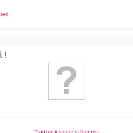
 !
Tranzactii sigure si fara risc