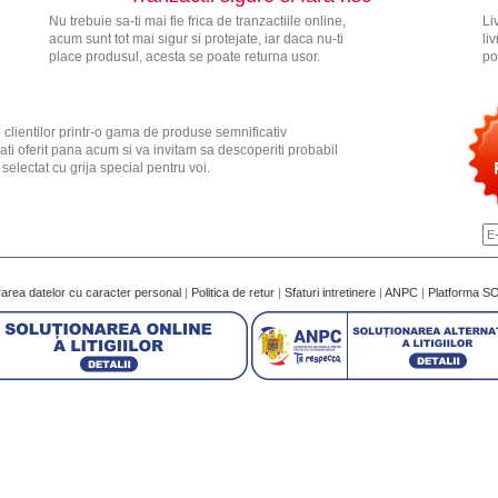
Nu trebuie sa-ti mai fie frica de tranzactiile online,
Li
acum sunt tot mai sigur si protejate, iar daca nu-ti
li
place produsul, acesta se poate returna usor.
po
 clientilor printr-o gama de produse semnificativ
ati oferit pana acum si va invitam sa descoperiti probabil
electat cu grija special pentru voi.
rarea datelor cu caracter personal
|
Politica de retur
|
Sfaturi intretinere
|
ANPC
|
Platforma S