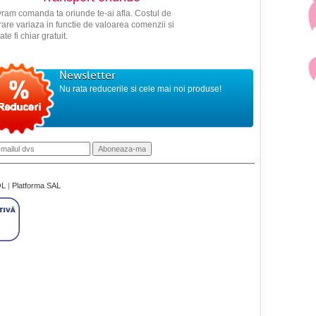
vram comanda ta oriunde te-ai afla. Costul de
vrare variaza in functie de valoarea comenzii si
ate fi chiar gratuit.
Newsletter
Nu rata reducerile si cele mai noi produse!
OL
|
Platforma SAL