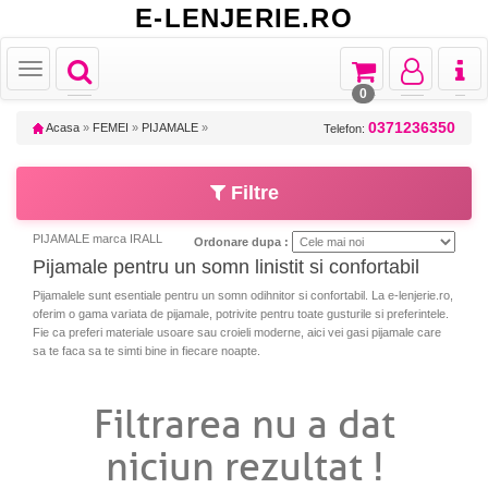
E-LENJERIE.RO
Toggle
Toggle
Toggle
Toggl
Toggle
navigation
navigation
navigation
naviga
navigation
0
0371236350
Acasa
»
FEMEI
»
PIJAMALE
»
Telefon:
Filtre
PIJAMALE marca IRALL
Ordonare dupa :
Pijamale pentru un somn linistit si confortabil
Pijamalele sunt esentiale pentru un somn odihnitor si confortabil. La e-lenjerie.ro,
oferim o gama variata de pijamale, potrivite pentru toate gusturile si preferintele.
Fie ca preferi materiale usoare sau croieli moderne, aici vei gasi pijamale care
sa te faca sa te simti bine in fiecare noapte.
Filtrarea nu a dat
niciun rezultat !