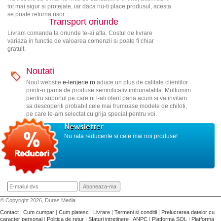
tot mai sigur si protejate, iar daca nu-ti place produsul, acesta
se poate returna usor.
Transport oriunde
Livram comanda ta oriunde te-ai afla. Costul de livrare
variaza in functie de valoarea comenzii si poate fi chiar
gratuit.
Noutati
Noul website
e-lenjerie.ro
aduce un plus de calitate clientilor
printr-o gama de produse semnificativ imbunatatita. Multumim
pentru suportul pe care ni l-ati oferit pana acum si va invitam
sa descoperiti probabil cele mai frumoase modele de chiloti,
pe care le-am selectat cu grija special pentru voi.
Newsletter
Nu rata reducerile si cele mai noi produse!
© Copyright 2026, Duras Media
Contact
|
Cum cumpar
|
Cum platesc
|
Livrare
|
Termeni si conditii
|
Prelucrarea datelor cu
caracter personal
|
Politica de retur
|
Sfaturi intretinere
|
ANPC
|
Platforma SOL
|
Platforma