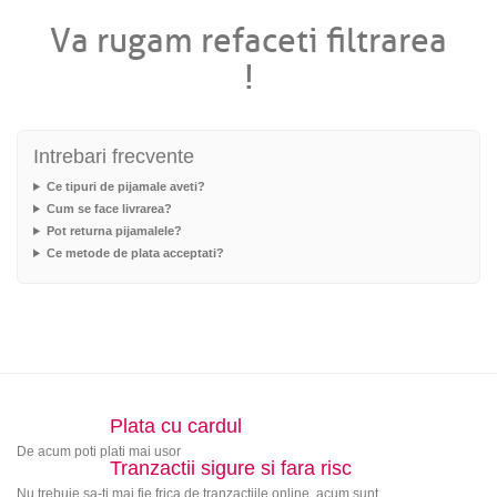
Va rugam refaceti filtrarea
!
Intrebari frecvente
Ce tipuri de pijamale aveti?
Cum se face livrarea?
Pot returna pijamalele?
Ce metode de plata acceptati?
Plata cu cardul
De acum poti plati mai usor
Tranzactii sigure si fara risc
Nu trebuie sa-ti mai fie frica de tranzactiile online, acum sunt