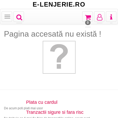
E-LENJERIE.RO
Toggle
Toggle
Toggle
Toggl
Toggle
navigation
navigation
navigation
naviga
navigation
0
Pagina accesată nu există !
Plata cu cardul
De acum poti plati mai usor
Tranzactii sigure si fara risc