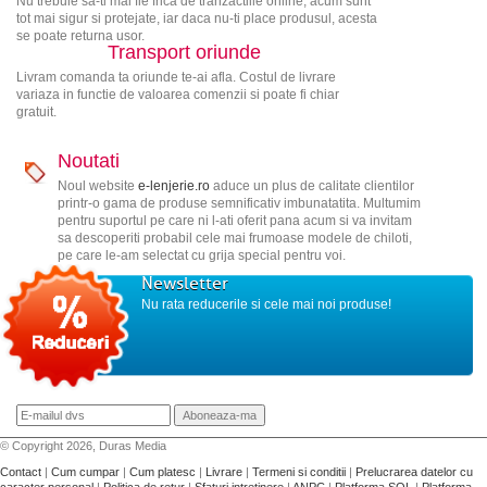
Nu trebuie sa-ti mai fie frica de tranzactiile online, acum sunt
tot mai sigur si protejate, iar daca nu-ti place produsul, acesta
se poate returna usor.
Transport oriunde
Livram comanda ta oriunde te-ai afla. Costul de livrare
variaza in functie de valoarea comenzii si poate fi chiar
gratuit.
Noutati
Noul website
e-lenjerie.ro
aduce un plus de calitate clientilor
printr-o gama de produse semnificativ imbunatatita. Multumim
pentru suportul pe care ni l-ati oferit pana acum si va invitam
sa descoperiti probabil cele mai frumoase modele de chiloti,
pe care le-am selectat cu grija special pentru voi.
Newsletter
Nu rata reducerile si cele mai noi produse!
© Copyright 2026, Duras Media
Contact
|
Cum cumpar
|
Cum platesc
|
Livrare
|
Termeni si conditii
|
Prelucrarea datelor cu
caracter personal
|
Politica de retur
|
Sfaturi intretinere
|
ANPC
|
Platforma SOL
|
Platforma