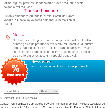
tot mai sigur si protejate, iar daca nu-ti place produsul, acesta
se poate returna usor.
Transport oriunde
Livram comanda ta oriunde te-ai afla. Costul de livrare
variaza in functie de valoarea comenzii si poate fi chiar
gratuit.
Noutati
Noul website
e-lenjerie.ro
aduce un plus de calitate clientilor
printr-o gama de produse semnificativ imbunatatita. Multumim
pentru suportul pe care ni l-ati oferit pana acum si va invitam
sa descoperiti probabil cele mai frumoase modele de chiloti,
pe care le-am selectat cu grija special pentru voi.
Newsletter
Nu rata reducerile si cele mai noi produse!
© Copyright 2026, Duras Media
Contact
|
Cum cumpar
|
Cum platesc
|
Livrare
|
Termeni si conditii
|
Prelucrarea datelor cu
caracter personal
|
Politica de retur
|
Sfaturi intretinere
|
ANPC
|
Platforma SOL
|
Platforma