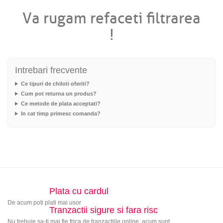
Va rugam refaceti filtrarea
!
Intrebari frecvente
Ce tipuri de chiloti oferiti?
Cum pot returna un produs?
Ce metode de plata acceptati?
In cat timp primesc comanda?
Plata cu cardul
De acum poti plati mai usor
Tranzactii sigure si fara risc
Nu trebuie sa-ti mai fie frica de tranzactiile online, acum sunt