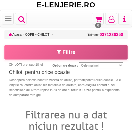
E-LENJERIE.RO
Toggle
Toggle
Toggle
Toggl
Toggle
navigation
navigation
navigation
naviga
navigation
0
0371236350
Acasa
»
COPII
»
CHILOTI
»
Telefon:
Filtre
CHILOTI pret sub 10 lei
Ordonare dupa :
Chiloti pentru orice ocazie
Descopera colectia noastra variata de chiloti, perfecti pentru orice ocazie. La e-
lenjerie.ro, oferim chiloti din materiale de calitate, care asigura confort si stil.
Beneficiaza de livrare rapida in 24 de ore si retur in 14 zile pentru o experienta
de cumparare fara griji.
Filtrarea nu a dat
niciun rezultat !