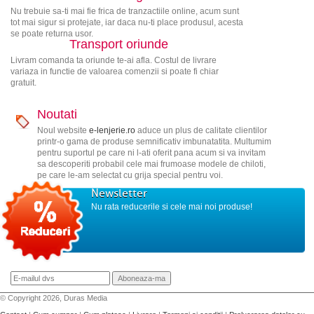
Nu trebuie sa-ti mai fie frica de tranzactiile online, acum sunt
tot mai sigur si protejate, iar daca nu-ti place produsul, acesta
se poate returna usor.
Transport oriunde
Livram comanda ta oriunde te-ai afla. Costul de livrare
variaza in functie de valoarea comenzii si poate fi chiar
gratuit.
Noutati
Noul website
e-lenjerie.ro
aduce un plus de calitate clientilor
printr-o gama de produse semnificativ imbunatatita. Multumim
pentru suportul pe care ni l-ati oferit pana acum si va invitam
sa descoperiti probabil cele mai frumoase modele de chiloti,
pe care le-am selectat cu grija special pentru voi.
Newsletter
Nu rata reducerile si cele mai noi produse!
© Copyright 2026, Duras Media