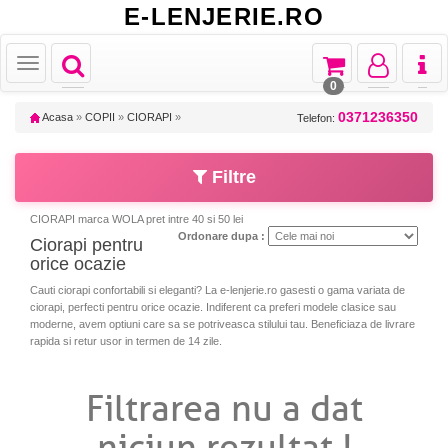
E-LENJERIE.RO
Toggle
Toggle
Toggle
Toggl
Toggle
navigation
navigation
navigation
naviga
navigation
0
0371236350
Acasa
»
COPII
»
CIORAPI
»
Telefon:
Filtre
CIORAPI marca WOLA pret intre 40 si 50 lei
Ordonare dupa :
Ciorapi pentru
orice ocazie
Cauti ciorapi confortabili si eleganti? La e-lenjerie.ro gasesti o gama variata de
ciorapi, perfecti pentru orice ocazie. Indiferent ca preferi modele clasice sau
moderne, avem optiuni care sa se potriveasca stilului tau. Beneficiaza de livrare
rapida si retur usor in termen de 14 zile.
Filtrarea nu a dat