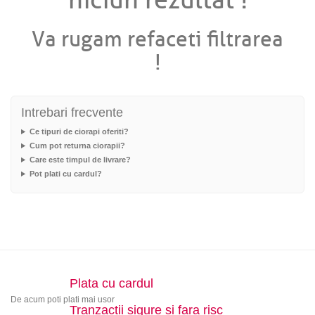
niciun rezultat !
Va rugam refaceti filtrarea
!
Intrebari frecvente
Ce tipuri de ciorapi oferiti?
Cum pot returna ciorapii?
Care este timpul de livrare?
Pot plati cu cardul?
Plata cu cardul
De acum poti plati mai usor
Tranzactii sigure si fara risc