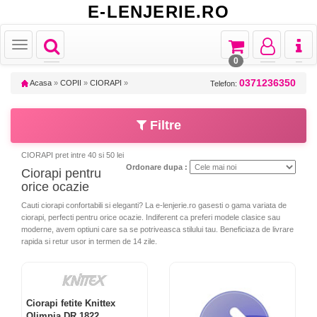
E-LENJERIE.RO
Toggle
Toggle
Toggle
Toggl
Toggle
navigation
navigation
navigation
naviga
navigation
0
0371236350
Acasa
»
COPII
»
CIORAPI
»
Telefon:
Filtre
CIORAPI pret intre 40 si 50 lei
Ordonare dupa :
Ciorapi pentru
orice ocazie
Cauti ciorapi confortabili si eleganti? La e-lenjerie.ro gasesti o gama variata de
ciorapi, perfecti pentru orice ocazie. Indiferent ca preferi modele clasice sau
moderne, avem optiuni care sa se potriveasca stilului tau. Beneficiaza de livrare
rapida si retur usor in termen de 14 zile.
Ciorapi fetite Knittex
Olimpia DR 1822