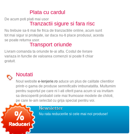
Plata cu cardul
De acum poti plati mai usor
Tranzactii sigure si fara risc
Nu trebuie sa-ti mai fie frica de tranzactiile online, acum sunt
tot mai sigur si protejate, iar daca nu-ti place produsul, acesta
se poate returna usor.
Transport oriunde
Livram comanda ta oriunde te-ai afla. Costul de livrare
variaza in functie de valoarea comenzii si poate fi chiar
gratuit.
Noutati
Noul website
e-lenjerie.ro
aduce un plus de calitate clientilor
printr-o gama de produse semnificativ imbunatatita. Multumim
pentru suportul pe care ni l-ati oferit pana acum si va invitam
sa descoperiti probabil cele mai frumoase modele de chiloti,
pe care le-am selectat cu grija special pentru voi.
Newsletter
Nu rata reducerile si cele mai noi produse!