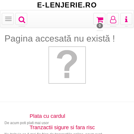
E-LENJERIE.RO
Toggle
Toggle
Toggle
Toggl
Toggle
navigation
navigation
navigation
naviga
navigation
0
Pagina accesată nu există !
Plata cu cardul
De acum poti plati mai usor
Tranzactii sigure si fara risc