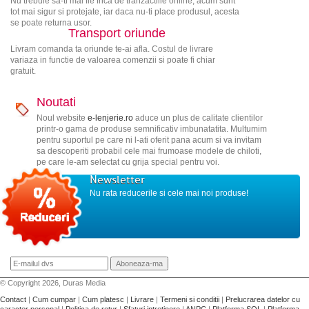
Nu trebuie sa-ti mai fie frica de tranzactiile online, acum sunt
tot mai sigur si protejate, iar daca nu-ti place produsul, acesta
se poate returna usor.
Transport oriunde
Livram comanda ta oriunde te-ai afla. Costul de livrare
variaza in functie de valoarea comenzii si poate fi chiar
gratuit.
Noutati
Noul website
e-lenjerie.ro
aduce un plus de calitate clientilor
printr-o gama de produse semnificativ imbunatatita. Multumim
pentru suportul pe care ni l-ati oferit pana acum si va invitam
sa descoperiti probabil cele mai frumoase modele de chiloti,
pe care le-am selectat cu grija special pentru voi.
Newsletter
Nu rata reducerile si cele mai noi produse!
© Copyright 2026, Duras Media
Contact
|
Cum cumpar
|
Cum platesc
|
Livrare
|
Termeni si conditii
|
Prelucrarea datelor cu
caracter personal
|
Politica de retur
|
Sfaturi intretinere
|
ANPC
|
Platforma SOL
|
Platforma