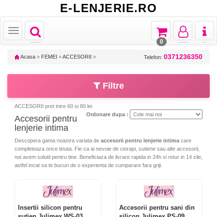
E-LENJERIE.RO
Toggle
Toggle
Toggle
Toggl
Toggle
navigation
navigation
navigation
naviga
navigation
0
0371236350
Acasa
»
FEMEI
»
ACCESORII
»
Telefon:
Filtre
ACCESORII pret intre 60 si 80 lei
Ordonare dupa :
Accesorii pentru
lenjerie intima
Descopera gama noastra variata de
accesorii pentru lenjerie intima
care
completeaza orice tinuta. Fie ca ai nevoie de ciorapi, sutiene sau alte accesorii,
noi avem solutii pentru tine. Beneficiaza de livrare rapida in 24h si retur in 14 zile,
astfel incat sa te bucuri de o experienta de cumparare fara griji.
Insertii silicon pentru
Accesorii pentru sani din
sutien Julimex WS-03
silicon Julimex PS-09