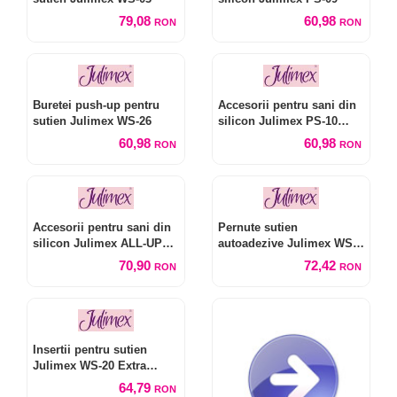
79,08
60,98
RON
RON
Buretei push-up pentru
Accesorii pentru sani din
sutien Julimex WS-26
silicon Julimex PS-10
Rabbit
60,98
60,98
RON
RON
Accesorii pentru sani din
Pernute sutien
silicon Julimex ALL-UP
autoadezive Julimex WS-
PS-09
21
70,90
72,42
RON
RON
Insertii pentru sutien
Julimex WS-20 Extra
Push-Up
64,79
RON