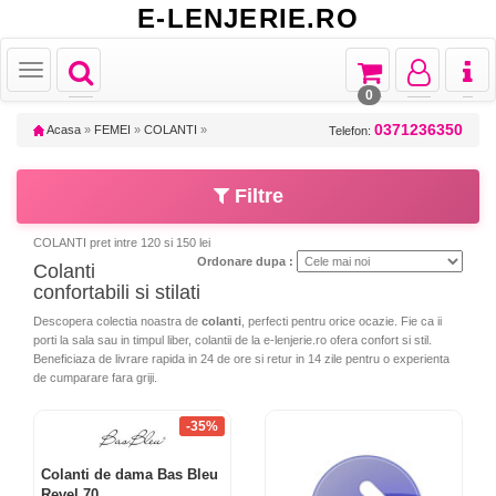
E-LENJERIE.RO
Toggle
Toggle
Toggle
Toggl
Toggle
navigation
navigation
navigation
naviga
navigation
0
0371236350
Acasa
»
FEMEI
»
COLANTI
»
Telefon:
Filtre
COLANTI pret intre 120 si 150 lei
Ordonare dupa :
Colanti
confortabili si stilati
Descopera colectia noastra de
colanti
, perfecti pentru orice ocazie. Fie ca ii
porti la sala sau in timpul liber, colantii de la e-lenjerie.ro ofera confort si stil.
Beneficiaza de livrare rapida in 24 de ore si retur in 14 zile pentru o experienta
de cumparare fara griji.
-35%
Colanti de dama Bas Bleu
Revel 70