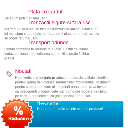
Plata cu cardul
De acum poti plati mai usor
Tranzactii sigure si fara risc
Nu trebuie sa-ti mai fie frica de tranzactiile online, acum sunt
tot mai sigur si protejate, iar daca nu-ti place produsul, acesta
se poate returna usor.
Transport oriunde
Livram comanda ta oriunde te-ai afla. Costul de livrare
variaza in functie de valoarea comenzii si poate fi chiar
gratuit.
Noutati
Noul website
e-lenjerie.ro
aduce un plus de calitate clientilor
printr-o gama de produse semnificativ imbunatatita. Multumim
pentru suportul pe care ni l-ati oferit pana acum si va invitam
sa descoperiti probabil cele mai frumoase modele de chiloti,
pe care le-am selectat cu grija special pentru voi.
Newsletter
Nu rata reducerile si cele mai noi produse!