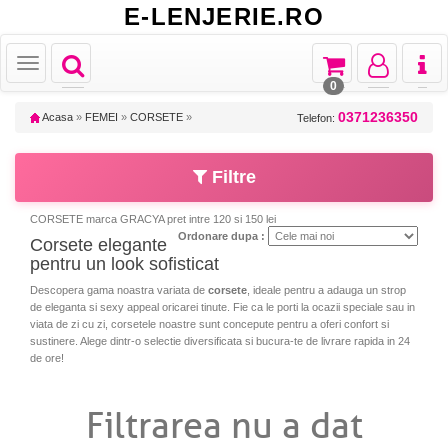
E-LENJERIE.RO
Toggle
Toggle
Toggle
Toggl
Toggle
navigation
navigation
navigation
naviga
navigation
0
0371236350
Acasa
»
FEMEI
»
CORSETE
»
Telefon:
Filtre
CORSETE marca GRACYA pret intre 120 si 150 lei
Ordonare dupa :
Corsete elegante
pentru un look sofisticat
Descopera gama noastra variata de
corsete
, ideale pentru a adauga un strop
de eleganta si sexy appeal oricarei tinute. Fie ca le porti la ocazii speciale sau in
viata de zi cu zi, corsetele noastre sunt concepute pentru a oferi confort si
sustinere. Alege dintr-o selectie diversificata si bucura-te de livrare rapida in 24
de ore!
Filtrarea nu a dat