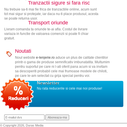
Tranzactii sigure si fara risc
Nu trebuie sa-ti mai fie frica de tranzactiile online, acum sunt
tot mai sigur si protejate, iar daca nu-ti place produsul, acesta
se poate returna usor.
Transport oriunde
Livram comanda ta oriunde te-ai afla. Costul de livrare
variaza in functie de valoarea comenzii si poate fi chiar
gratuit.
Noutati
Noul website
e-lenjerie.ro
aduce un plus de calitate clientilor
printr-o gama de produse semnificativ imbunatatita. Multumim
pentru suportul pe care ni l-ati oferit pana acum si va invitam
sa descoperiti probabil cele mai frumoase modele de chiloti,
pe care le-am selectat cu grija special pentru voi.
Newsletter
Nu rata reducerile si cele mai noi produse!
© Copyright 2026, Duras Media