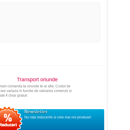
Transport oriunde
vram comanda ta oriunde te-ai afla. Costul de
vrare variaza in functie de valoarea comenzii si
ate fi chiar gratuit.
Newsletter
Nu rata reducerile si cele mai noi produse!