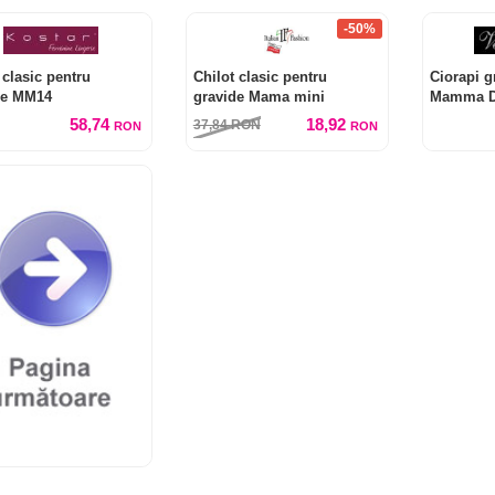
-50%
 clasic pentru
Chilot clasic pentru
Ciorapi g
de MM14
gravide Mama mini
Mamma D
58,74
18,92
37,84
RON
RON
RON