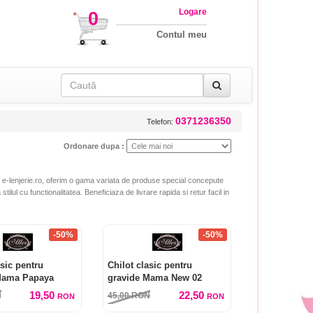
Logare
0
Contul meu
0371236350
Telefon:
Ordonare dupa :
La e-lenjerie.ro, oferim o gama variata de produse special concepute
ilul cu functionalitatea. Beneficiaza de livrare rapida si retur facil in
-50%
-50%
asic pentru
Chilot clasic pentru
Mama Papaya
gravide Mama New 02
19,50
22,50
N
45,00
RON
RON
RON