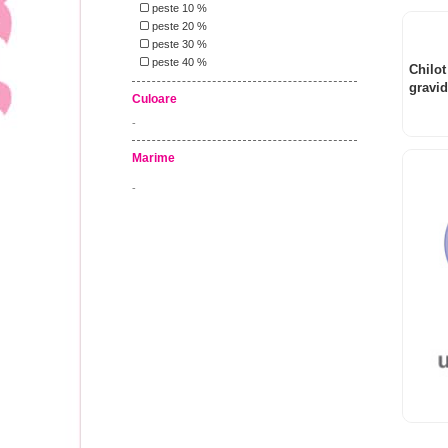
peste 10 %
peste 20 %
peste 30 %
peste 40 %
Chilot
gravi
Culoare
-
Marime
-