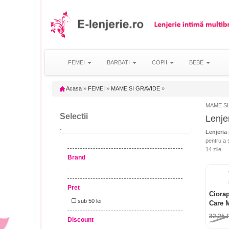
FEMEI
BARBATI
COPII
BEBE
Acasa
»
FEMEI
»
MAME SI GRAVIDE
»
MAME SI 
Selectii
Lenjer
-
Lenjeria
pentru a s
14 zile.
Brand
-
Pret
Ciorap
sub 50 lei
Care 
32,25
Discount