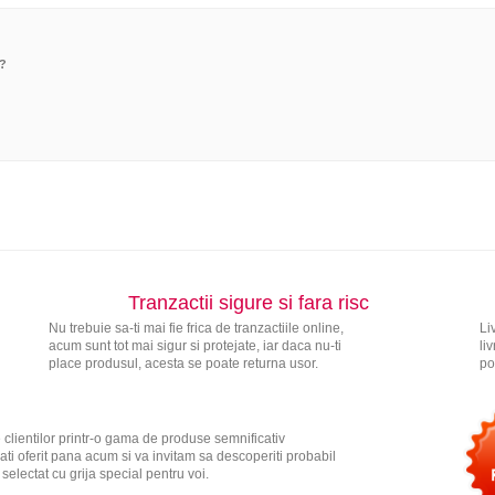
e?
Tranzactii sigure si fara risc
Nu trebuie sa-ti mai fie frica de tranzactiile online,
Li
acum sunt tot mai sigur si protejate, iar daca nu-ti
li
place produsul, acesta se poate returna usor.
po
 clientilor printr-o gama de produse semnificativ
ati oferit pana acum si va invitam sa descoperiti probabil
electat cu grija special pentru voi.