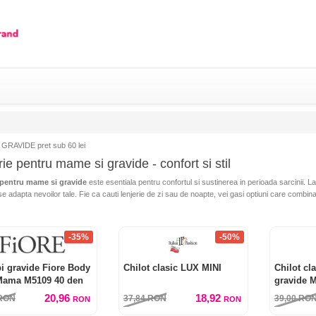
GRAVIDE pret sub 60 lei
ie pentru mame si gravide - confort si stil
 pentru mame si gravide
este esentiala pentru confortul si sustinerea in perioada sarcinii. 
e adapta nevoilor tale. Fie ca cauti lenjerie de zi sau de noapte, vei gasi optiuni care combina st
-35%
-50%
i gravide Fiore Body
Chilot clasic LUX MINI
Chilot cl
Mama M5109 40 den
gravide 
20,96
18,92
RON
37,84
RON
39,00
RO
RON
RON