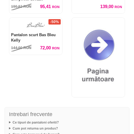
95,41
139,00
190,82
RON
RON
RON
-50%
Pantalon scurt Bas Bleu
Kelly
72,00
144,00
RON
RON
Intrebari frecvente
Ce tipuri de pantaloni oferiti?
Cum pot returna un produs?