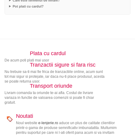
Care este termenul de livrare?
Pot plati cu cardul?
Plata cu cardul
De acum poti plati mai usor
Tranzactii sigure si fara risc
Nu trebuie sa-ti mai fie frica de tranzactiile online, acum sunt
tot mai sigur si protejate, iar daca nu-ti place produsul, acesta
se poate returna usor.
Transport oriunde
Livram comanda ta oriunde te-ai afla. Costul de livrare
variaza in functie de valoarea comenzii si poate fi chiar
gratuit.
Noutati
Noul website
e-lenjerie.ro
aduce un plus de calitate clientilor
printr-o gama de produse semnificativ imbunatatita. Multumim
pentru suportul pe care ni l-ati oferit pana acum si va invitam