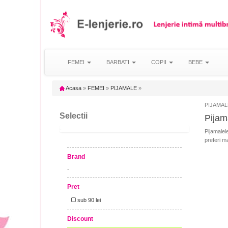
FEMEI
BARBATI
COPII
BEBE
Acasa
»
FEMEI
»
PIJAMALE
»
PIJAMALE
Selectii
Pijama
-
Pijamalele
preferi m
Brand
-
Pret
sub 90 lei
Discount