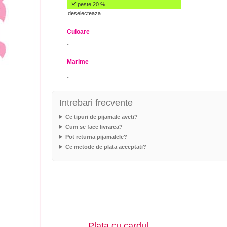
peste 20 %
deselecteaza
Culoare
-
Marime
-
Intrebari frecvente
Ce tipuri de pijamale aveti?
Cum se face livrarea?
Pot returna pijamalele?
Ce metode de plata acceptati?
Plata cu cardul