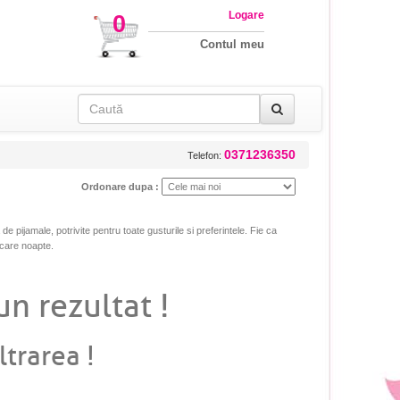
Logare
0
Contul meu
0371236350
Telefon:
Ordonare dupa :
e pijamale, potrivite pentru toate gusturile si preferintele. Fie ca
ecare noapte.
un rezultat !
ltrarea !