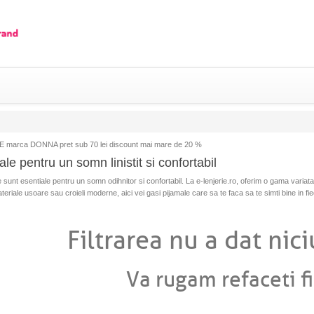
 marca DONNA pret sub 70 lei discount mai mare de 20 %
le pentru un somn linistit si confortabil
 sunt esentiale pentru un somn odihnitor si confortabil. La e-lenjerie.ro, oferim o gama variata d
ateriale usoare sau croieli moderne, aici vei gasi pijamale care sa te faca sa te simti bine in fi
Filtrarea nu a dat nici
Va rugam refaceti fi