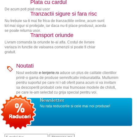
Plata cu cardul
De acum poti plati mai usor
Tranzactii sigure si fara risc
Nu trebuie sa-ti mai fie frica de tranzactiile online, acum sunt
tot mai sigur si protejate, iar daca nu-ti place produsul, acesta
se poate returna usor.
Transport oriunde
Livram comanda ta oriunde te-ai afla. Costul de livrare
variaza in functie de valoarea comenzii si poate fi chiar
gratuit.
Noutati
Noul website
e-lenjerie.ro
aduce un plus de calitate clientilor
printr-o gama de produse semnificativ imbunatatita. Multumim
pentru suportul pe care ni l-ati oferit pana acum si va invitam
sa descoperiti probabil cele mai frumoase modele de chiloti,
pe care le-am selectat cu grija special pentru voi.
Newsletter
Nu rata reducerile si cele mai noi produse!