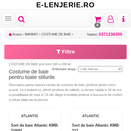
E-LENJERIE.RO
Toggle
Toggle
Toggle
Toggl
Toggle
navigation
navigation
navigation
naviga
navigation
0
0371236350
Acasa
»
BARBATI
»
COSTUME DE BAIE
»
Telefon:
Filtre
COSTUME DE BAIE pret intre 160 si 200 lei
Ordonare dupa :
Costume de baie
pentru toate stilurile
Descopera gama noastra variata de costume de baie, perfecte pentru orice
ocazie. La e-lenjerie.ro, oferim produse de calitate, cu livrare rapida in 24 de ore
si posibilitatea de retur in 14 zile. Alege-ti modelul preferat si bucura-te de confort
si stil pe plaja sau la piscina.
Sort de baie Atlantic KMB-
Sort de baie Atlantic KMB-
218/01
212