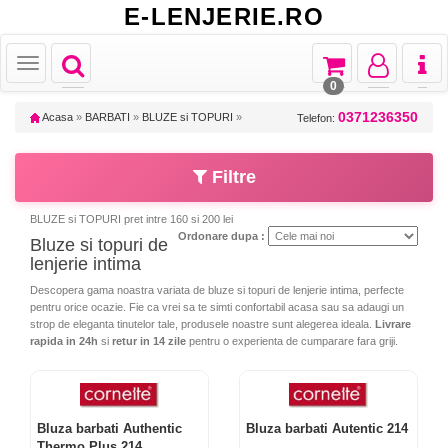
E-LENJERIE.RO
Toggle
Toggle
Toggle
Toggl
Toggle
navigation
navigation
navigation
naviga
navigation
0
0371236350
Acasa
»
BARBATI
»
BLUZE si TOPURI
»
Telefon:
Filtre
BLUZE si TOPURI pret intre 160 si 200 lei
Ordonare dupa :
Bluze si topuri de
lenjerie intima
Descopera gama noastra variata de bluze si topuri de lenjerie intima, perfecte
pentru orice ocazie. Fie ca vrei sa te simti confortabil acasa sau sa adaugi un
strop de eleganta tinutelor tale, produsele noastre sunt alegerea ideala.
Livrare
rapida in 24h
si
retur in 14 zile
pentru o experienta de cumparare fara griji.
Bluza barbati Authentic
Bluza barbati Autentic 214
Thermo Plus 214