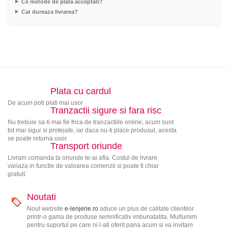
Ce metode de plata acceptati?
Cat dureaza livrarea?
Plata cu cardul
De acum poti plati mai usor
Tranzactii sigure si fara risc
Nu trebuie sa-ti mai fie frica de tranzactiile online, acum sunt
tot mai sigur si protejate, iar daca nu-ti place produsul, acesta
se poate returna usor.
Transport oriunde
Livram comanda ta oriunde te-ai afla. Costul de livrare
variaza in functie de valoarea comenzii si poate fi chiar
gratuit.
Noutati
Noul website
e-lenjerie.ro
aduce un plus de calitate clientilor
printr-o gama de produse semnificativ imbunatatita. Multumim
pentru suportul pe care ni l-ati oferit pana acum si va invitam