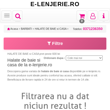
E-LENJERIE.RO
Toggle
Toggle
Toggle
Toggl
Toggle
navigation
navigation
navigation
naviga
navigation
0
0371236350
Acasa
»
BARBATI
»
HALATE DE BAIE si CASA
»
Telefon:
Filtre
HALATE DE BAIE si CASA pret peste 600 lei
Ordonare dupa :
Halate de baie si
casa de la e-lenjerie.ro
Descopera gama variata de
halate de baie si casa
disponibile pe e-lenjerie.ro.
Aceste produse sunt ideale pentru confortul tau acasa, oferind calitate si stil.
Beneficiaza de livrare rapida in 24 de ore si retur in termen de 14 zile.
Filtrarea nu a dat
niciun rezultat !