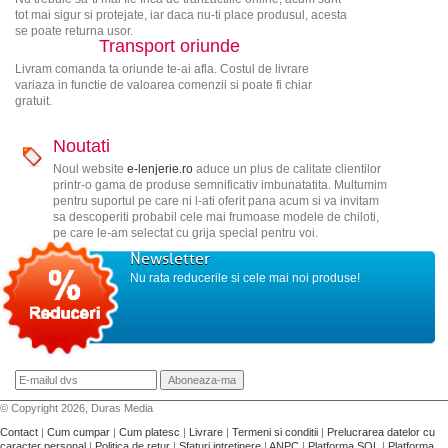
tot mai sigur si protejate, iar daca nu-ti place produsul, acesta
se poate returna usor.
Transport oriunde
Livram comanda ta oriunde te-ai afla. Costul de livrare
variaza in functie de valoarea comenzii si poate fi chiar
gratuit.
Noutati
Noul website
e-lenjerie.ro
aduce un plus de calitate clientilor
printr-o gama de produse semnificativ imbunatatita. Multumim
pentru suportul pe care ni l-ati oferit pana acum si va invitam
sa descoperiti probabil cele mai frumoase modele de chiloti,
pe care le-am selectat cu grija special pentru voi.
Newsletter
Nu rata reducerile si cele mai noi produse!
© Copyright 2026, Duras Media
Contact
|
Cum cumpar
|
Cum platesc
|
Livrare
|
Termeni si conditii
|
Prelucrarea datelor cu
caracter personal
|
Politica de retur
|
Sfaturi intretinere
|
ANPC
|
Platforma SOL
|
Platforma