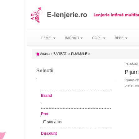
FEMEI
BARBATI
COPII
BEBE
Acasa
»
BARBATI
»
PIJAMALE
»
PIJAMALE
Selectii
Pijama
-
Pijamalele
preferi m
Brand
-
Pret
sub 70 lei
Discount