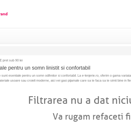
 pret sub 90 lei
le pentru un somn linistit si confortabil
 sunt esentiale pentru un somn odihnitor si confortabil. La e-lenjerie.ro, oferim o gama variata d
ateriale usoare sau croieli moderne, aici vei gasi pijamale care sa te faca sa te simti bine in fi
Filtrarea nu a dat nici
Va rugam refaceti fi