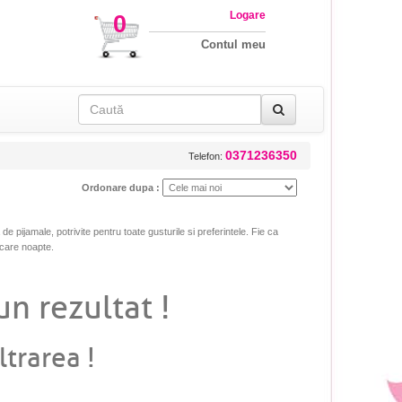
Logare
0
Contul meu
0371236350
Telefon:
Ordonare dupa :
e pijamale, potrivite pentru toate gusturile si preferintele. Fie ca
ecare noapte.
un rezultat !
ltrarea !