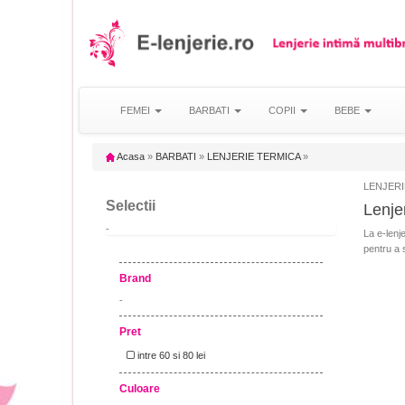
FEMEI
BARBATI
COPII
BEBE
Acasa
»
BARBATI
»
LENJERIE TERMICA
»
LENJERIE 
Selectii
Lenje
-
La e-lenj
pentru a s
Brand
-
Pret
intre 60 si 80 lei
Culoare