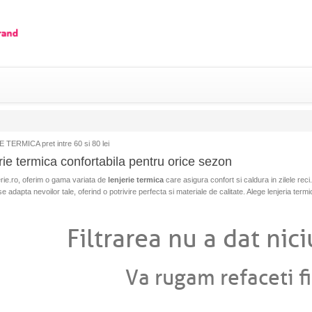
TERMICA pret intre 60 si 80 lei
rie termica confortabila pentru orice sezon
erie.ro, oferim o gama variata de
lenjerie termica
care asigura confort si caldura in zilele reci
e adapta nevoilor tale, oferind o potrivire perfecta si materiale de calitate. Alege lenjeria termi
Filtrarea nu a dat nici
Va rugam refaceti fi