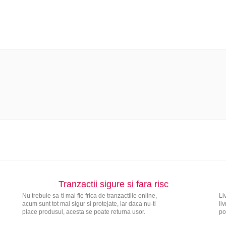
Tranzactii sigure si fara risc
Nu trebuie sa-ti mai fie frica de tranzactiile online,
Li
acum sunt tot mai sigur si protejate, iar daca nu-ti
li
place produsul, acesta se poate returna usor.
po