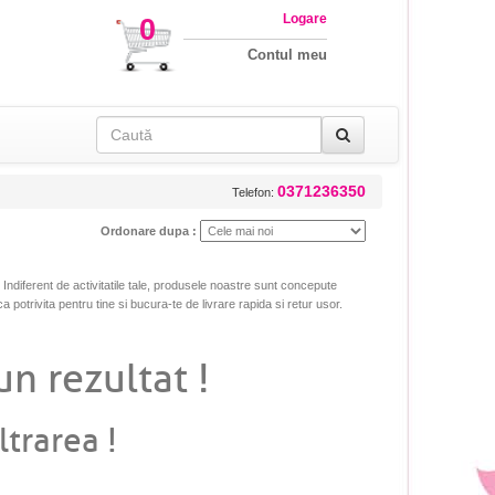
Logare
0
Contul meu
0371236350
Telefon:
Ordonare dupa :
. Indiferent de activitatile tale, produsele noastre sunt concepute
ca potrivita pentru tine si bucura-te de livrare rapida si retur usor.
un rezultat !
ltrarea !