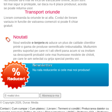
Nu trebuie sa-ti mai fie frica de tranzactiile online, acum sunt
tot mai sigur si protejate, iar daca nu-ti place produsul, acesta
se poate returna usor.
Transport oriunde
Livram comanda ta oriunde te-ai afla. Costul de livrare
variaza in functie de valoarea comenzii si poate fi chiar
gratuit.
Noutati
Noul website
e-lenjerie.ro
aduce un plus de calitate clientilor
printr-o gama de produse semnificativ imbunatatita. Multumim
pentru suportul pe care ni l-ati oferit pana acum si va invitam
sa descoperiti probabil cele mai frumoase modele de chiloti,
pe care le-am selectat cu grija special pentru voi.
Newsletter
Nu rata reducerile si cele mai noi produse!
© Copyright 2026, Duras Media
Contact
|
Cum cumpar
|
Cum platesc
|
Livrare
|
Termeni si conditii
|
Prelucrarea datelor cu
caracter personal
|
Politica de retur
|
Sfaturi intretinere
|
ANPC
|
Platforma SOL
|
Platforma