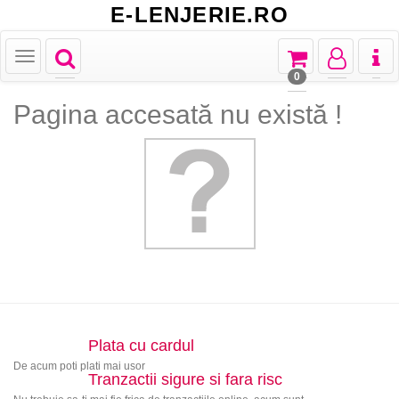
E-LENJERIE.RO
Toggle
Toggle
Toggle
Toggl
Toggle
navigation
navigation
navigation
naviga
navigation
0
Pagina accesată nu există !
Plata cu cardul
De acum poti plati mai usor
Tranzactii sigure si fara risc