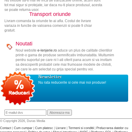
Nu trebuie sa-ti mai fie frica de tranzactiile online, acum sunt
tot mai sigur si protejate, iar daca nu-ti place produsul, acesta
se poate returna usor.
Transport oriunde
Livram comanda ta oriunde te-ai afla. Costul de livrare
variaza in functie de valoarea comenzii si poate fi chiar
gratuit.
Noutati
Noul website
e-lenjerie.ro
aduce un plus de calitate clientilor
printr-o gama de produse semnificativ imbunatatita. Multumim
pentru suportul pe care ni l-ati oferit pana acum si va invitam
sa descoperiti probabil cele mai frumoase modele de chiloti,
pe care le-am selectat cu grija special pentru voi.
Newsletter
Nu rata reducerile si cele mai noi produse!
© Copyright 2026, Duras Media
Contact
|
Cum cumpar
|
Cum platesc
|
Livrare
|
Termeni si conditii
|
Prelucrarea datelor cu
caracter personal
|
Politica de retur
|
Sfaturi intretinere
|
ANPC
|
Platforma SOL
|
Platforma