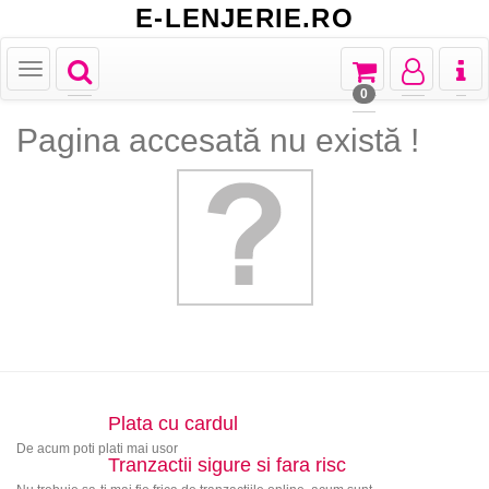
E-LENJERIE.RO
Toggle
Toggle
Toggle
Toggl
Toggle
navigation
navigation
navigation
naviga
navigation
0
Pagina accesată nu există !
Plata cu cardul
De acum poti plati mai usor
Tranzactii sigure si fara risc