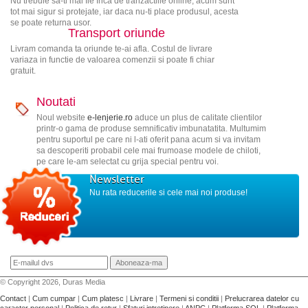
Nu trebuie sa-ti mai fie frica de tranzactiile online, acum sunt
tot mai sigur si protejate, iar daca nu-ti place produsul, acesta
se poate returna usor.
Transport oriunde
Livram comanda ta oriunde te-ai afla. Costul de livrare
variaza in functie de valoarea comenzii si poate fi chiar
gratuit.
Noutati
Noul website
e-lenjerie.ro
aduce un plus de calitate clientilor
printr-o gama de produse semnificativ imbunatatita. Multumim
pentru suportul pe care ni l-ati oferit pana acum si va invitam
sa descoperiti probabil cele mai frumoase modele de chiloti,
pe care le-am selectat cu grija special pentru voi.
Newsletter
Nu rata reducerile si cele mai noi produse!
© Copyright 2026, Duras Media
Contact
|
Cum cumpar
|
Cum platesc
|
Livrare
|
Termeni si conditii
|
Prelucrarea datelor cu
caracter personal
|
Politica de retur
|
Sfaturi intretinere
|
ANPC
|
Platforma SOL
|
Platforma