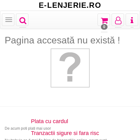
E-LENJERIE.RO
Toggle
Toggle
Toggle
Toggl
Toggle
navigation
navigation
navigation
naviga
navigation
0
Pagina accesată nu există !
Plata cu cardul
De acum poti plati mai usor
Tranzactii sigure si fara risc