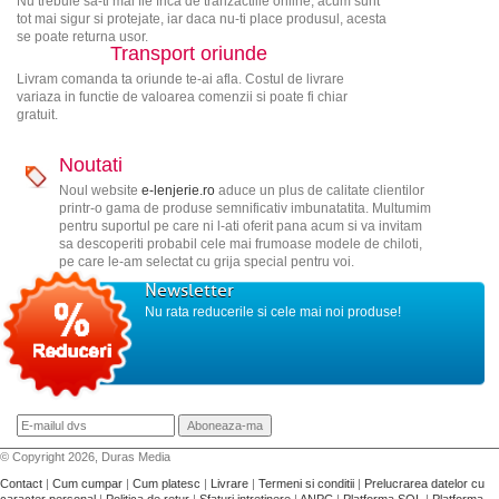
Nu trebuie sa-ti mai fie frica de tranzactiile online, acum sunt
tot mai sigur si protejate, iar daca nu-ti place produsul, acesta
se poate returna usor.
Transport oriunde
Livram comanda ta oriunde te-ai afla. Costul de livrare
variaza in functie de valoarea comenzii si poate fi chiar
gratuit.
Noutati
Noul website
e-lenjerie.ro
aduce un plus de calitate clientilor
printr-o gama de produse semnificativ imbunatatita. Multumim
pentru suportul pe care ni l-ati oferit pana acum si va invitam
sa descoperiti probabil cele mai frumoase modele de chiloti,
pe care le-am selectat cu grija special pentru voi.
Newsletter
Nu rata reducerile si cele mai noi produse!
© Copyright 2026, Duras Media
Contact
|
Cum cumpar
|
Cum platesc
|
Livrare
|
Termeni si conditii
|
Prelucrarea datelor cu
caracter personal
|
Politica de retur
|
Sfaturi intretinere
|
ANPC
|
Platforma SOL
|
Platforma