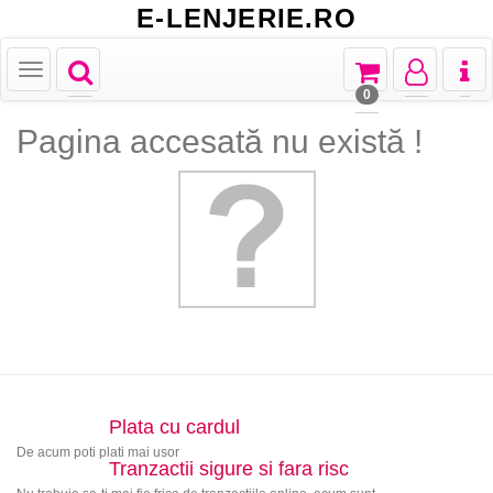
E-LENJERIE.RO
Toggle
Toggle
Toggle
Toggl
Toggle
navigation
navigation
navigation
naviga
navigation
0
Pagina accesată nu există !
Plata cu cardul
De acum poti plati mai usor
Tranzactii sigure si fara risc