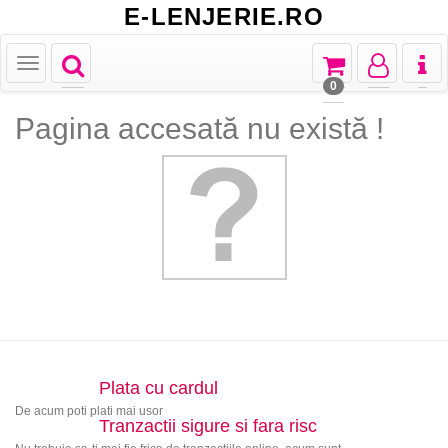
E-LENJERIE.RO
Toggle
Toggle
Toggle
Toggl
Toggle
navigation
navigation
navigation
naviga
navigation
0
Pagina accesată nu există !
Plata cu cardul
De acum poti plati mai usor
Tranzactii sigure si fara risc