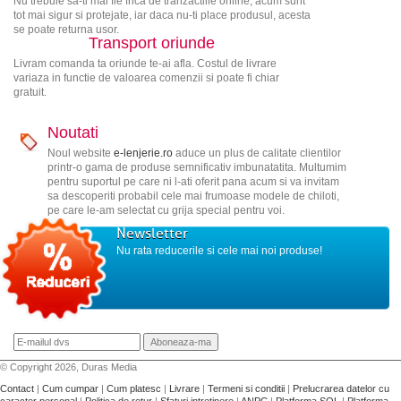
Nu trebuie sa-ti mai fie frica de tranzactiile online, acum sunt
tot mai sigur si protejate, iar daca nu-ti place produsul, acesta
se poate returna usor.
Transport oriunde
Livram comanda ta oriunde te-ai afla. Costul de livrare
variaza in functie de valoarea comenzii si poate fi chiar
gratuit.
Noutati
Noul website
e-lenjerie.ro
aduce un plus de calitate clientilor
printr-o gama de produse semnificativ imbunatatita. Multumim
pentru suportul pe care ni l-ati oferit pana acum si va invitam
sa descoperiti probabil cele mai frumoase modele de chiloti,
pe care le-am selectat cu grija special pentru voi.
Newsletter
Nu rata reducerile si cele mai noi produse!
© Copyright 2026, Duras Media
Contact
|
Cum cumpar
|
Cum platesc
|
Livrare
|
Termeni si conditii
|
Prelucrarea datelor cu
caracter personal
|
Politica de retur
|
Sfaturi intretinere
|
ANPC
|
Platforma SOL
|
Platforma