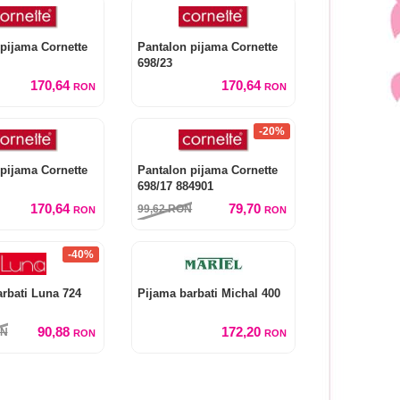
pijama Cornette
Pantalon pijama Cornette
698/23
170,64
170,64
RON
RON
-20%
pijama Cornette
Pantalon pijama Cornette
698/17 884901
170,64
79,70
99,62
RON
RON
RON
-40%
rbati Luna 724
Pijama barbati Michal 400
90,88
172,20
N
RON
RON