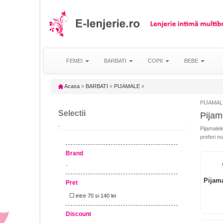
FEMEI
BARBATI
COPII
BEBE
Acasa
»
BARBATI
»
PIJAMALE
»
PIJAMALE 
Selectii
Pijama
-
Pijamalele
preferi m
Brand
-
Pijam
Pret
intre 70 si 140 lei
Discount