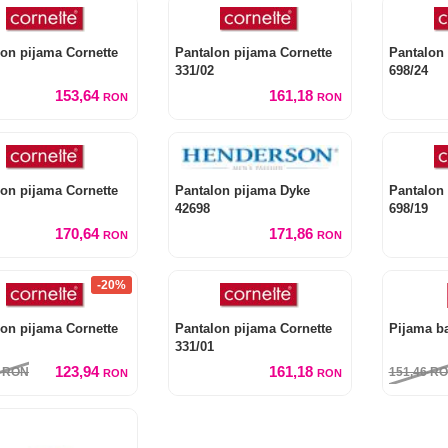
lon pijama Cornette
Pantalon pijama Cornette
Pantalon 
331/02
698/24
153,64
161,18
RON
RON
lon pijama Cornette
Pantalon pijama Dyke
Pantalon 
42698
698/19
170,64
171,86
RON
RON
-20%
lon pijama Cornette
Pantalon pijama Cornette
Pijama ba
331/01
123,94
161,18
2
RON
151,46
RO
RON
RON