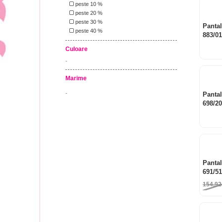
peste 10 %
peste 20 %
peste 30 %
Panta
peste 40 %
883/01
Culoare
-
Marime
-
Panta
698/20
Panta
691/51
154,9