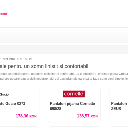
pret intre 90 si 180 lei
le pentru un somn linistit si confortabil
 sunt esentiale pentru un somn odihnitor si confortabil. La e-lenjerie.ro, oferim o gama variata d
ateriale usoare sau croieli moderne, aici vei gasi pijamale care sa te faca sa te simti bine in fi
ale Gucio 0273
Pantalon pijama Cornette
Pantalon
698/28
ZEUS
178,36
138,57
RON
RON