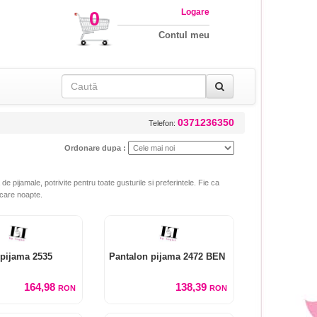
Logare
0
Contul meu
0371236350
Telefon:
Ordonare dupa :
e pijamale, potrivite pentru toate gusturile si preferintele. Fie ca
ecare noapte.
 pijama 2535
Pantalon pijama 2472 BEN
164,98
138,39
RON
RON