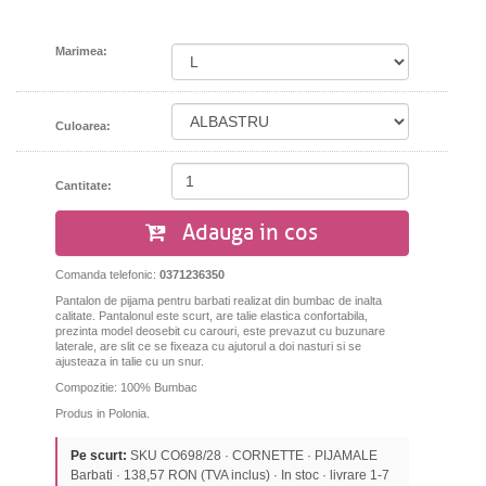
Marimea:
Culoarea:
Cantitate:
Adauga in cos
Comanda telefonic:
0371236350
Pantalon de pijama pentru barbati realizat din bumbac de inalta
calitate. Pantalonul este scurt, are talie elastica confortabila,
prezinta model deosebit cu carouri, este prevazut cu buzunare
laterale, are slit ce se fixeaza cu ajutorul a doi nasturi si se
ajusteaza in talie cu un snur.
Compozitie: 100% Bumbac
Produs in Polonia.
Pe scurt:
SKU CO698/28 · CORNETTE · PIJAMALE
Barbati · 138,57 RON (TVA inclus) · In stoc · livrare 1-7