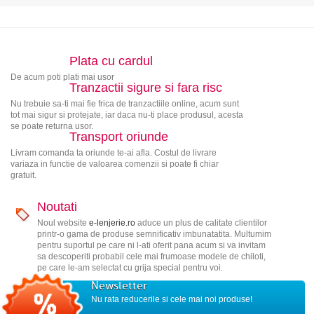
Plata cu cardul
De acum poti plati mai usor
Tranzactii sigure si fara risc
Nu trebuie sa-ti mai fie frica de tranzactiile online, acum sunt
tot mai sigur si protejate, iar daca nu-ti place produsul, acesta
se poate returna usor.
Transport oriunde
Livram comanda ta oriunde te-ai afla. Costul de livrare
variaza in functie de valoarea comenzii si poate fi chiar
gratuit.
Noutati
Noul website
e-lenjerie.ro
aduce un plus de calitate clientilor
printr-o gama de produse semnificativ imbunatatita. Multumim
pentru suportul pe care ni l-ati oferit pana acum si va invitam
sa descoperiti probabil cele mai frumoase modele de chiloti,
pe care le-am selectat cu grija special pentru voi.
Newsletter
Nu rata reducerile si cele mai noi produse!