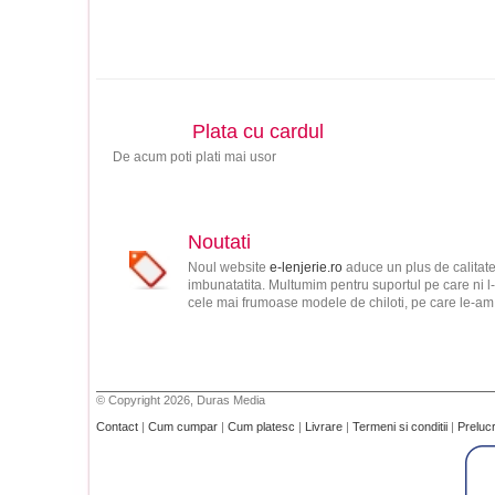
Plata cu cardul
De acum poti plati mai usor
Noutati
Noul website
e-lenjerie.ro
aduce un plus de calitate
imbunatatita. Multumim pentru suportul pe care ni l-
cele mai frumoase modele de chiloti, pe care le-am s
© Copyright 2026, Duras Media
Contact
|
Cum cumpar
|
Cum platesc
|
Livrare
|
Termeni si conditii
|
Preluc