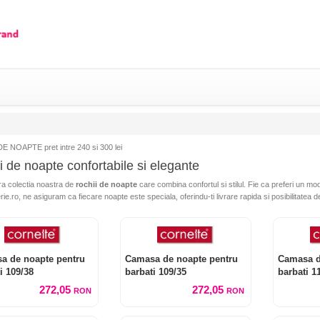
E NOAPTE pret intre 240 si 300 lei
i de noapte confortabile si elegante
a colectia noastra de
rochii de noapte
care combina confortul si stilul. Fie ca preferi un mod
rie.ro, ne asiguram ca fiecare noapte este speciala, oferindu-ti livrare rapida si posibilitatea de
a de noapte pentru
Camasa de noapte pentru
Camasa d
i 109/38
barbati 109/35
barbati 1
272,05
272,05
RON
RON