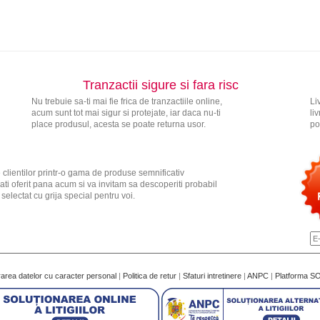
Tranzactii sigure si fara risc
Nu trebuie sa-ti mai fie frica de tranzactiile online,
Li
acum sunt tot mai sigur si protejate, iar daca nu-ti
li
place produsul, acesta se poate returna usor.
po
 clientilor printr-o gama de produse semnificativ
ati oferit pana acum si va invitam sa descoperiti probabil
electat cu grija special pentru voi.
rarea datelor cu caracter personal
|
Politica de retur
|
Sfaturi intretinere
|
ANPC
|
Platforma S