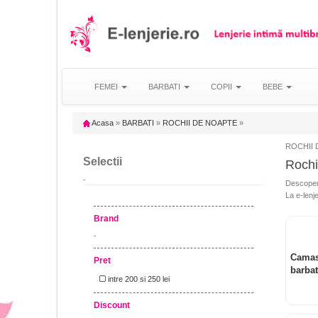
FEMEI
BARBATI
COPII
BEBE
Acasa
»
BARBATI
»
ROCHII DE NOAPTE
»
ROCHII D
Selectii
Rochi
-
Descoper
La e-lenje
Brand
-
Camas
Pret
barbat
intre 200 si 250 lei
Discount