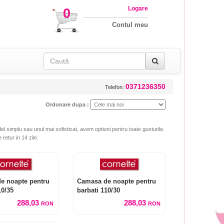
Logare
0
Contul meu
0371236350
Telefon:
Ordonare dupa :
el simplu sau unul mai sofisticat, avem optiuni pentru toate gusturile.
 retur in 14 zile.
e noapte pentru
Camasa de noapte pentru
10/35
barbati 110/30
288,03
288,03
RON
RON