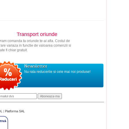
Transport oriunde
vram comanda ta oriunde te-ai afla. Costul de
vrare variaza in functie de valoarea comenzii si
ate fi chiar gratuit.
Newsletter
Nu rata reducerile si cele mai noi produse!
OL
|
Platforma SAL