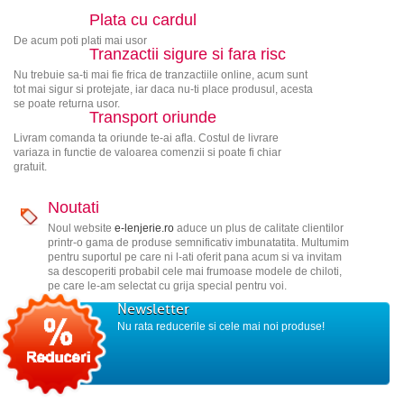
Plata cu cardul
De acum poti plati mai usor
Tranzactii sigure si fara risc
Nu trebuie sa-ti mai fie frica de tranzactiile online, acum sunt
tot mai sigur si protejate, iar daca nu-ti place produsul, acesta
se poate returna usor.
Transport oriunde
Livram comanda ta oriunde te-ai afla. Costul de livrare
variaza in functie de valoarea comenzii si poate fi chiar
gratuit.
Noutati
Noul website
e-lenjerie.ro
aduce un plus de calitate clientilor
printr-o gama de produse semnificativ imbunatatita. Multumim
pentru suportul pe care ni l-ati oferit pana acum si va invitam
sa descoperiti probabil cele mai frumoase modele de chiloti,
pe care le-am selectat cu grija special pentru voi.
Newsletter
Nu rata reducerile si cele mai noi produse!