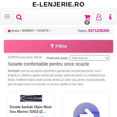
E-LENJERIE.RO
Toggle
Toggle
Toggle
Toggl
Toggle
navigation
navigation
navigation
naviga
navigation
0
0371236350
Acasa
»
BARBATI
»
SOSETE
»
Telefon:
Filtre
SOSETE pret peste 150 lei
Ordonare dupa :
Sosete confortabile pentru orice ocazie
Sosetele
sunt un accesoriu esential in garderoba oricarei persoane. La e-
lenjerie.ro, oferim o gama variata de sosete, perfecte pentru a completa orice
tinuta. Indiferent daca cauti sosete pentru uz zilnic sau pentru ocazii speciale,
aici vei gasi ceea ce ai nevoie, cu livrare rapida si retur facil.
Sosete barbati Ulpio Mum
Sox Merino 31912 (2
perechi)