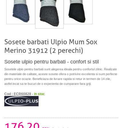
Sosete barbati Ulpio Mum Sox
Merino 31912 (2 perechi)
Sosete ulpio pentru barbati - confort si stil
Sosetele ulpio pentru barbati sunt alegerea ideala pentru confortul zilnic. Realizate
din materiale de calitate, aceste sosete ofera o potrivire excelenta si sunt perfecte
pentru orice ocazie. Beneficiaza de livrare rapida si retur in termen de 14 zile,
astfel incat sa te bucuri de o experienta de cumparare fara griji.
Cod : ECR60828 -
in stoc
176.20