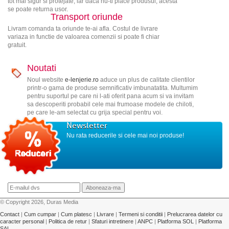
tot mai sigur si protejate, iar daca nu-ti place produsul, acesta
se poate returna usor.
Transport oriunde
Livram comanda ta oriunde te-ai afla. Costul de livrare
variaza in functie de valoarea comenzii si poate fi chiar
gratuit.
Noutati
Noul website
e-lenjerie.ro
aduce un plus de calitate clientilor
printr-o gama de produse semnificativ imbunatatita. Multumim
pentru suportul pe care ni l-ati oferit pana acum si va invitam
sa descoperiti probabil cele mai frumoase modele de chiloti,
pe care le-am selectat cu grija special pentru voi.
Newsletter
Nu rata reducerile si cele mai noi produse!
© Copyright 2026, Duras Media
Contact
|
Cum cumpar
|
Cum platesc
|
Livrare
|
Termeni si conditii
|
Prelucrarea datelor cu
caracter personal
|
Politica de retur
|
Sfaturi intretinere
|
ANPC
|
Platforma SOL
|
Platforma
SAL