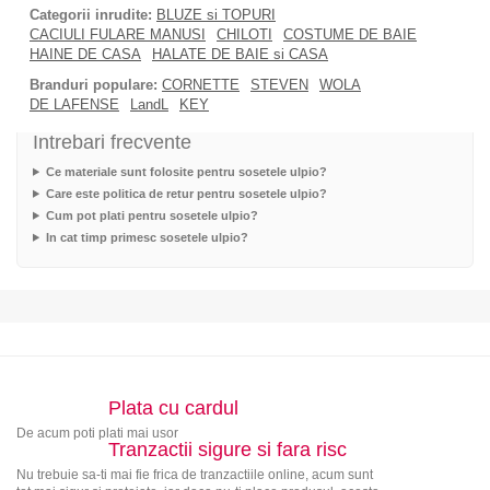
Categorii inrudite:
BLUZE si TOPURI
CACIULI FULARE MANUSI
CHILOTI
COSTUME DE BAIE
HAINE DE CASA
HALATE DE BAIE si CASA
Branduri populare:
CORNETTE
STEVEN
WOLA
DE LAFENSE
LandL
KEY
Intrebari frecvente
Ce materiale sunt folosite pentru sosetele ulpio?
Care este politica de retur pentru sosetele ulpio?
Cum pot plati pentru sosetele ulpio?
In cat timp primesc sosetele ulpio?
Plata cu cardul
De acum poti plati mai usor
Tranzactii sigure si fara risc
Nu trebuie sa-ti mai fie frica de tranzactiile online, acum sunt