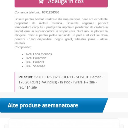
Adauga in cos
Comanda telefonic:
0371236350
Sosete pentru barbati realizate din lana merinos care are excelente
proprietati de izolare termica. Sosetele regleaza perfect
temperatura corpului - protejeaza impotriva pierderilor de caldura in
timpul iernii si supraincalzire in timpul verii. Sunt moi si placute la
atingere, chiar si pentru pielea sensibila. In pret sunt incluse doua
perechi.
Culori disponibile: negru, grafit, albastru jeans - alese
aleatoriu.
Compozitie:
62% Lana merinos
32% Poliamida
3% Poliacril
3% Vascoza
Pe scurt:
SKU ECR60828 · ULPIO · SOSETE Barbati ·
176,20 RON (TVA inclus) · In stoc · livrare 1-7 zile ·
retur 14 zile
Alte produse asemanatoare