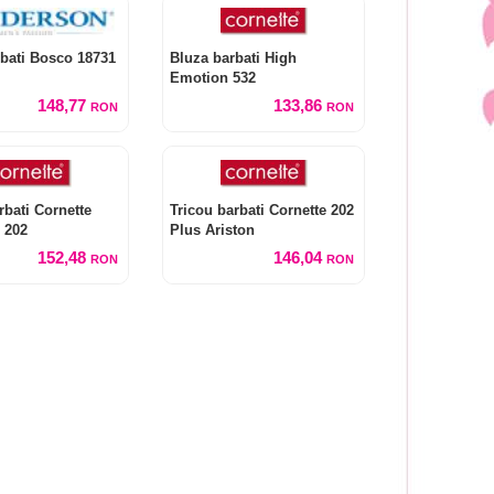
bati Bosco 18731
Bluza barbati High
Emotion 532
148,77
133,86
RON
RON
rbati Cornette
Tricou barbati Cornette 202
 202
Plus Ariston
152,48
146,04
RON
RON