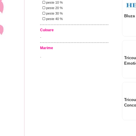
peste 10 %
peste 20 %
peste 30 %
Bluza 
peste 40 %
Culoare
-
Marime
-
Tricou
Emoti
Tricou
Conco