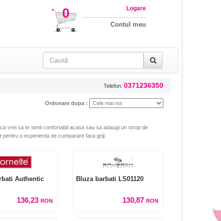
Logare
0
Contul meu
0371236350
Telefon:
Ordonare dupa :
 ca vrei sa te simti confortabil acasa sau sa adaugi un strop de
e
pentru o experienta de cumparare fara griji.
bati Authentic
Bluza barbati LS01120
136,23
130,87
RON
RON