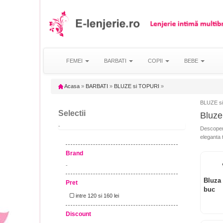
FEMEI
BARBATI
COPII
BEBE
Acasa
»
BARBATI
»
BLUZE si TOPURI
»
BLUZE si 
Selectii
Bluze 
-
Descopera
eleganta 
Brand
-
Bluza
Pret
buc
intre 120 si 160 lei
Discount