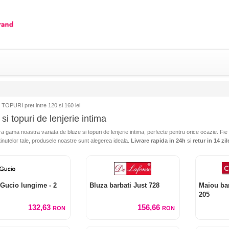
TOPURI pret intre 120 si 160 lei
si topuri de lenjerie intima
 gama noastra variata de bluze si topuri de lenjerie intima, perfecte pentru orice ocazie. Fie
tinutelor tale, produsele noastre sunt alegerea ideala.
Livrare rapida in 24h
si
retur in 14 zil
 Gucio lungime - 2
Bluza barbati Just 728
Maiou bar
205
132,63
156,66
RON
RON