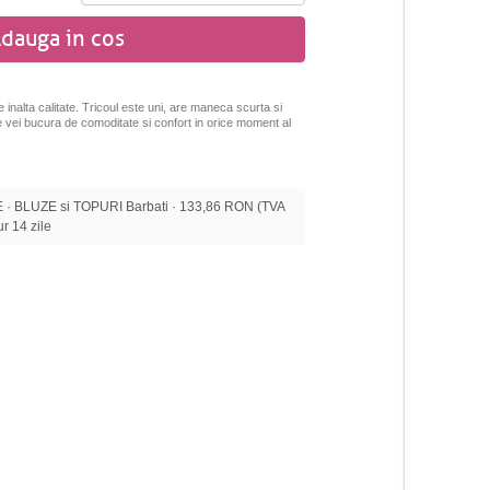
dauga in cos
 inalta calitate. Tricoul este uni, are maneca scurta si
te vei bucura de comoditate si confort in orice moment al
 BLUZE si TOPURI Barbati · 133,86 RON (TVA
tur 14 zile