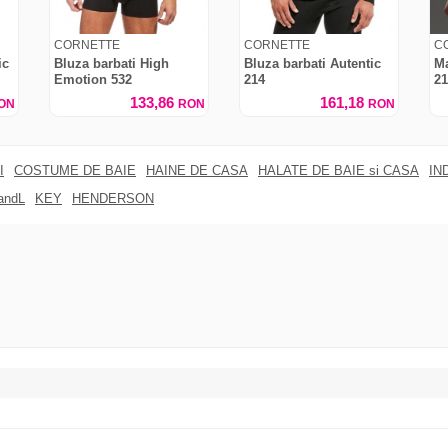
CORNETTE
CORNETTE
C
ic
Bluza barbati High
Bluza barbati Autentic
Ma
Emotion 532
214
21
133,86
161,18
ON
RON
RON
I
COSTUME DE BAIE
HAINE DE CASA
HALATE DE BAIE si CASA
IN
andL
KEY
HENDERSON