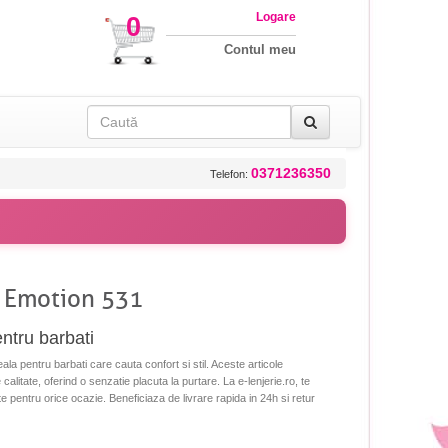
Logare
0
Contul meu
0371236350
Telefon:
h Emotion 531
entru barbati
ala pentru barbati care cauta confort si stil. Aceste articole
calitate, oferind o senzatie placuta la purtare. La e-lenjerie.ro, te
 pentru orice ocazie. Beneficiaza de livrare rapida in 24h si retur