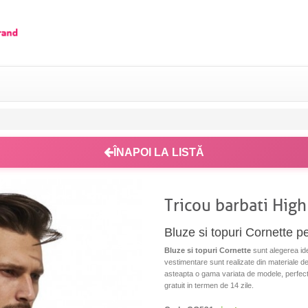
ÎNAPOI LA LISTĂ
Tricou barbati Hig
Bluze si topuri Cornette p
Bluze si topuri Cornette
sunt alegerea ide
vestimentare sunt realizate din materiale de 
asteapta o gama variata de modele, perfecte
gratuit in termen de 14 zile.