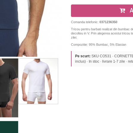
A
Comanda telefonic:
0371236350
Tricou pentru barbati realizat din bumbac de
decolteu in V. Prin alegerea acestui tricou 
zilei.
Compozitie: 95% Bumbac, 5% Elastan
Pe scurt:
SKU CO531 · CORNETTE ·
inclus) · In stoc · livrare 1-7 zile · re