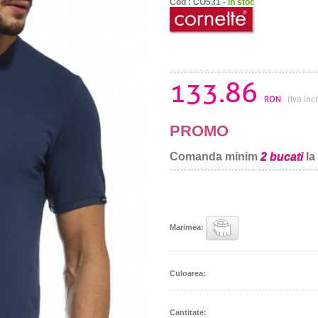
Cod : CO531 -
in stoc
133.86
RON
(tva inc
PROMO
Comanda minim
2 bucati
la
Marimea:
Culoarea:
Cantitate: