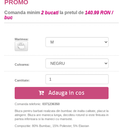
PROMO
Comanda minim
2 bucati
la pretul de
140.99 RON /
buc
Marimea:
Culoarea:
Cantitate:
Adauga in cos
Comanda telefonic:
0371236350
Bluza pentru barbati realizata din bumbac de inalta calitate, placut la
atingere. Bluza are maneca lunga, decolteu rotund si este finisata in
partea inferioara si la maneci cu mansete.
Compozitie: 80% Bumbac, 15% Poliester, 5% Elastan