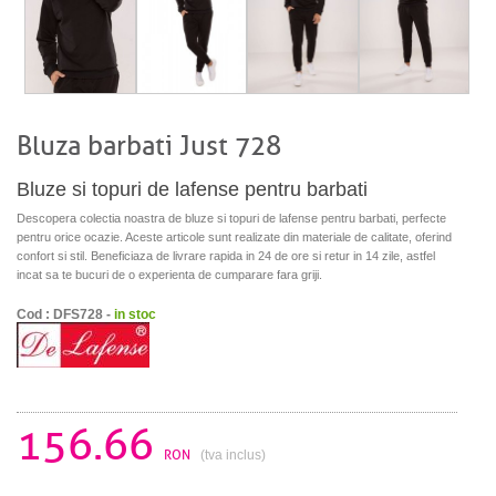
Bluza barbati Just 728
Bluze si topuri de lafense pentru barbati
Descopera colectia noastra de bluze si topuri de lafense pentru barbati, perfecte
pentru orice ocazie. Aceste articole sunt realizate din materiale de calitate, oferind
confort si stil. Beneficiaza de livrare rapida in 24 de ore si retur in 14 zile, astfel
incat sa te bucuri de o experienta de cumparare fara griji.
Cod : DFS728 -
in stoc
156.66
RON
(tva inclus)