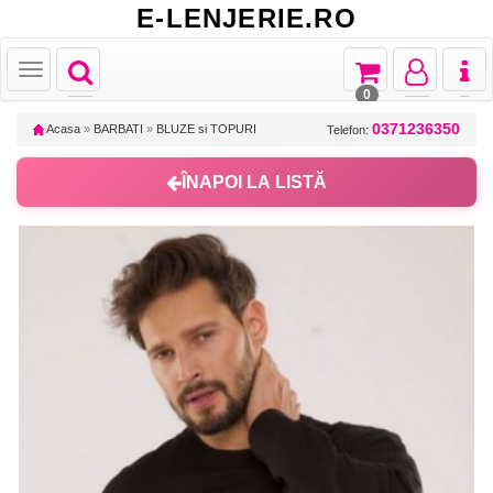
E-LENJERIE.RO
Toggle
Toggle
Toggle
Toggl
Toggle
navigation
navigation
navigation
naviga
navigation
0
0371236350
Acasa
»
BARBATI
»
BLUZE si TOPURI
Telefon:
ÎNAPOI LA LISTĂ