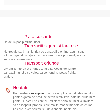
Plata cu cardul
De acum poti plati mai usor
Tranzactii sigure si fara risc
Nu trebuie sa-ti mai fie frica de tranzactiile online, acum sunt
tot mai sigur si protejate, iar daca nu-ti place produsul, acesta
se poate returna usor.
Transport oriunde
Livram comanda ta oriunde te-ai afla. Costul de livrare
variaza in functie de valoarea comenzii si poate fi chiar
gratuit.
Noutati
Noul website
e-lenjerie.ro
aduce un plus de calitate clientilor
printr-o gama de produse semnificativ imbunatatita. Multumim
pentru suportul pe care ni l-ati oferit pana acum si va invitam
sa descoperiti probabil cele mai frumoase modele de chiloti,
pe care le-am selectat cu grija special pentru voi.