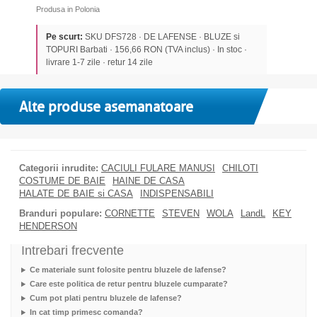
Produsa in Polonia
Pe scurt:
SKU DFS728 · DE LAFENSE · BLUZE si
TOPURI Barbati · 156,66 RON (TVA inclus) · In stoc ·
livrare 1-7 zile · retur 14 zile
Alte produse asemanatoare
Categorii inrudite:
CACIULI FULARE MANUSI
CHILOTI
COSTUME DE BAIE
HAINE DE CASA
HALATE DE BAIE si CASA
INDISPENSABILI
Branduri populare:
CORNETTE
STEVEN
WOLA
LandL
KEY
HENDERSON
Intrebari frecvente
Ce materiale sunt folosite pentru bluzele de lafense?
Care este politica de retur pentru bluzele cumparate?
Cum pot plati pentru bluzele de lafense?
In cat timp primesc comanda?