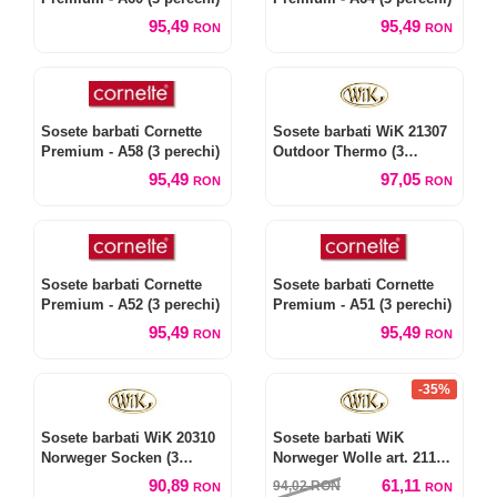
95,49
95,49
RON
RON
Sosete barbati Cornette
Sosete barbati WiK 21307
Premium - A58 (3 perechi)
Outdoor Thermo (3
perechi)
95,49
97,05
RON
RON
Sosete barbati Cornette
Sosete barbati Cornette
Premium - A52 (3 perechi)
Premium - A51 (3 perechi)
95,49
95,49
RON
RON
-35%
Sosete barbati WiK 20310
Sosete barbati WiK
Norweger Socken (3
Norweger Wolle art. 21100
perechi)
(2 perechi)
90,89
61,11
94,02
RON
RON
RON