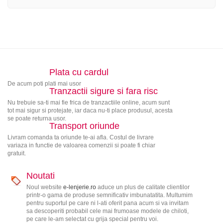
Plata cu cardul
De acum poti plati mai usor
Tranzactii sigure si fara risc
Nu trebuie sa-ti mai fie frica de tranzactiile online, acum sunt
tot mai sigur si protejate, iar daca nu-ti place produsul, acesta
se poate returna usor.
Transport oriunde
Livram comanda ta oriunde te-ai afla. Costul de livrare
variaza in functie de valoarea comenzii si poate fi chiar
gratuit.
Noutati
Noul website
e-lenjerie.ro
aduce un plus de calitate clientilor
printr-o gama de produse semnificativ imbunatatita. Multumim
pentru suportul pe care ni l-ati oferit pana acum si va invitam
sa descoperiti probabil cele mai frumoase modele de chiloti,
pe care le-am selectat cu grija special pentru voi.