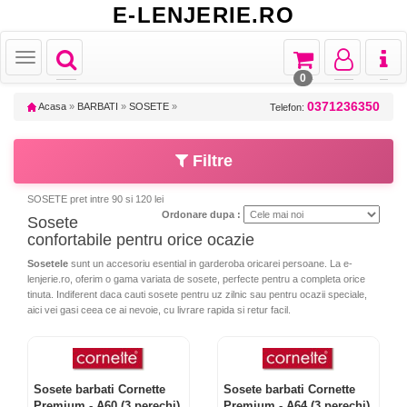
E-LENJERIE.RO
Toggle
Toggle
Toggle
Toggl
Toggle
navigation
navigation
navigation
naviga
navigation
0
0371236350
Acasa
»
BARBATI
»
SOSETE
»
Telefon:
Filtre
SOSETE pret intre 90 si 120 lei
Ordonare dupa :
Sosete
confortabile pentru orice ocazie
Sosetele
sunt un accesoriu esential in garderoba oricarei persoane. La e-
lenjerie.ro, oferim o gama variata de sosete, perfecte pentru a completa orice
tinuta. Indiferent daca cauti sosete pentru uz zilnic sau pentru ocazii speciale,
aici vei gasi ceea ce ai nevoie, cu livrare rapida si retur facil.
Sosete barbati Cornette
Sosete barbati Cornette
Premium - A60 (3 perechi)
Premium - A64 (3 perechi)