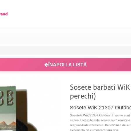
ÎNAPOI LA LISTĂ
Sosete barbati Wi
perechi)
Sosete WiK 21307 Outdoo
Sosetele WiK 21307 Outdoor Thermo sunt ale
sezonul rece. Aceste sosete sunt realizate di
respirabilitate excelenta. Beneficiaza de livr
experienta de cumparare fara griji.