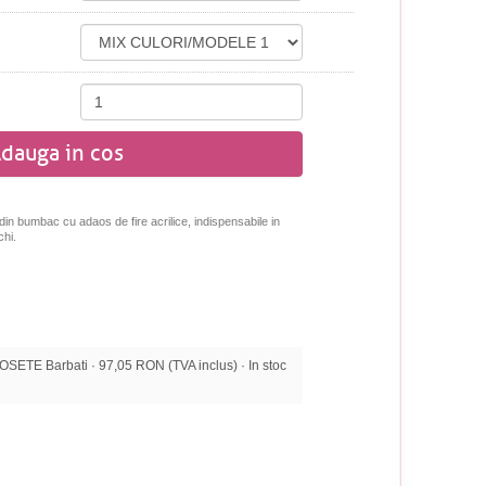
dauga in cos
din bumbac cu adaos de fire acrilice, indispensabile in
chi.
ETE Barbati · 97,05 RON (TVA inclus) · In stoc