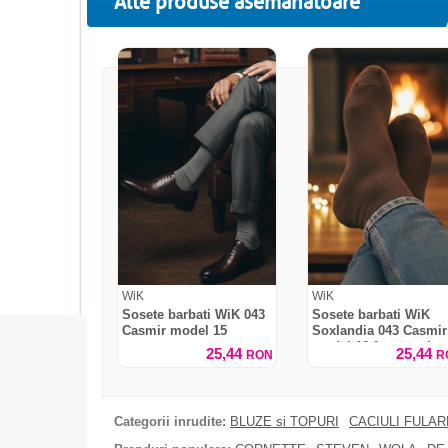
Alte produse asemanatoare
WiK
WiK
Sosete barbati WiK 043
Sosete barbati WiK
Casmir model 15
Soxlandia 043 Casmir
model 16 fara presiun
25,44
25,44
RON
R
Categorii inrudite:
BLUZE si TOPURI
CACIULI FULA