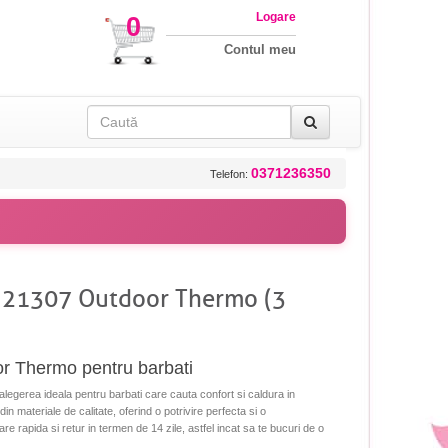
Logare
0
Contul meu
0371236350
Telefon:
K 21307 Outdoor Thermo (3
r Thermo pentru barbati
gerea ideala pentru barbati care cauta confort si caldura in
n materiale de calitate, oferind o potrivire perfecta si o
are rapida si retur in termen de 14 zile, astfel incat sa te bucuri de o