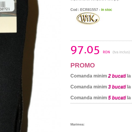
Cod : ECR81557 -
in stoc
97.05
RON
(tva inclus)
PROMO
Comanda minim
2 bucati
la
Comanda minim
3 bucati
la
Comanda minim
5 bucati
la
Marimea: