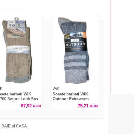
iK
WiK
sete barbati WiK
Sosete barbati WiK
700 Nature Look Sox
Outdoor Extrawarm
 perechi)
21140 (3 perechi)
67,92
75,21
RON
RON
 BAIE si CASA