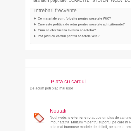
Branduri populare:
CORNETTE
STEVEN
WOLA
DE
Intrebari frecvente
Ce materiale sunt folosite pentru sosetele WiK?
Care este politica de retur pentru sosetele achizitionate?
Cum se efectueaza livrarea sosetelor?
Pot plati cu cardul pentru sosetele WiK?
Plata cu cardul
De acum poti plati mai usor
Noutati
Noul website
e-lenjerie.ro
aduce un plus de calitate
imbunatatita. Multumim pentru suportul pe care ni l-
cele mai frumoase modele de chiloti, pe care le-am s