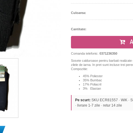
Culoarea:
Cantitate:
A
Comanda telefonic:
0371236350
Sosete calduroase pentru barbati realizate 
zilele de iarna. In pret sunt incluse trei pere
Compozitie:
45% Poliester
35% Bumbac
17%
Poliacril
3% Elastan
Pe scurt:
SKU ECR81557 · WiK · SOS
· livrare 1-7 zile · retur 14 zile