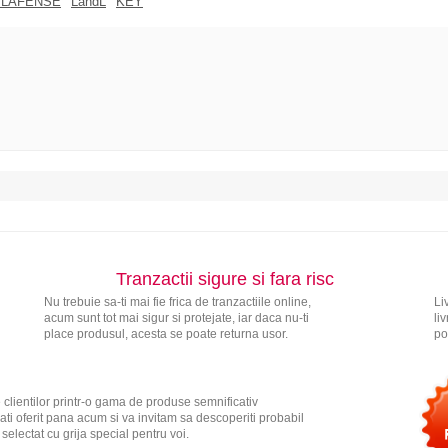
 LAFENSE
LandL
KEY
Tranzactii sigure si fara risc
Nu trebuie sa-ti mai fie frica de tranzactiile online,
Li
acum sunt tot mai sigur si protejate, iar daca nu-ti
li
place produsul, acesta se poate returna usor.
po
 clientilor printr-o gama de produse semnificativ
ati oferit pana acum si va invitam sa descoperiti probabil
electat cu grija special pentru voi.