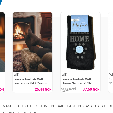
WiK
WiK
W
Sosete barbati WiK
Sosete barbati WiK
So
Soxlandia 043 Casmir
Home Natural 70961
21
e
model W14
ABS
(2
25,44
37,50
46,87
RON
ON
RON
RON
RE MANUSI
CHILOTI
COSTUME DE BAIE
HAINE DE CASA
HALATE DE