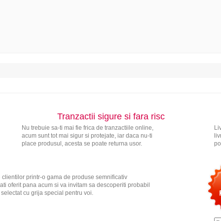
Tranzactii sigure si fara risc
Nu trebuie sa-ti mai fie frica de tranzactiile online,
Li
acum sunt tot mai sigur si protejate, iar daca nu-ti
li
place produsul, acesta se poate returna usor.
po
 clientilor printr-o gama de produse semnificativ
ati oferit pana acum si va invitam sa descoperiti probabil
electat cu grija special pentru voi.