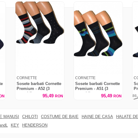
CORNETTE
CORNETTE
C
te
Sosete barbati Cornette
Sosete barbati Cornette
So
Premium - A52 (3
Premium - A51 (3
Pr
perechi)
perechi)
pe
95,49
95,49
86
ON
RON
RON
RE MANUSI
CHILOTI
COSTUME DE BAIE
HAINE DE CASA
HALATE DE
andL
KEY
HENDERSON