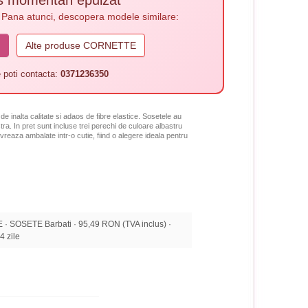
. Pana atunci, descopera modele similare:
Alte produse CORNETTE
 poti contacta:
0371236350
e inalta calitate si adaos de fibre elastice. Sosetele au
a. In pret sunt incluse trei perechi de culoare albastru
livreaza ambalate intr-o cutie, fiind o alegere ideala pentru
SOSETE Barbati · 95,49 RON (TVA inclus) ·
14 zile