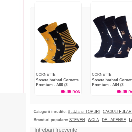
CORNETTE
CORNETTE
Sosete barbati Cornette
Sosete barbati Cornet
Premium - A60 (3
Premium - A64 (3
perechi)
perechi)
95,49
95,49
RON
R
Categorii inrudite:
BLUZE si TOPURI
CACIULI FULA
Branduri populare:
STEVEN
WOLA
DE LAFENSE
L
Intrebari frecvente