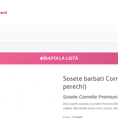
ÎNAPOI LA LISTĂ
Sosete barbati Cor
perechi)
Sosete Cornette Premium 
Descoperiti sosetele Cornette Premium A58,
calitate, fiind ideale pentru orice ocazie. Ben
Cod : COA58