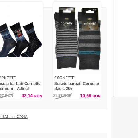
ORNETTE
CORNETTE
sete barbati Cornette
Sosete barbati Cornette
emium - A36 (3
Basic 206
rechi)
43,14
10,69
,27
RON
21,37
RON
RON
RON
 BAIE si CASA