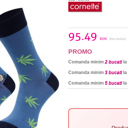
95.49
RON
(tva inclus)
PROMO
Comanda minim
2 bucati
la
Comanda minim
3 bucati
la
Comanda minim
5 bucati
la
Produ