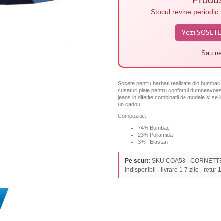
Stocul revine periodic
Vezi SOSETE
Sau ne
Sosete pentru barbati realizate din bumbac d
cusaturi plate pentru confortul dumneavoastr
jeans in diferite combinatii de modele si se 
un cadou.
Compozitie:
74% Bumbac
23% Poliamida
3% Elastan
Pe scurt:
SKU COA58 · CORNETTE · 
Indisponibil · livrare 1-7 zile · retur 