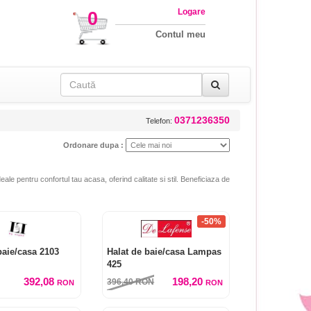
Logare
0
Contul meu
0371236350
Telefon:
Ordonare dupa :
ale pentru confortul tau acasa, oferind calitate si stil. Beneficiaza de
-50%
baie/casa 2103
Halat de baie/casa Lampas
425
392,08
198,20
396,40
RON
RON
RON