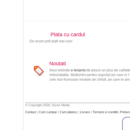
Plata cu cardul
De acum poti plati mai usor
Noutati
Noul website
e-lenjerie.ro
aduce un plus de calitate
imbunatatita. Multumim pentru suportul pe care ni l-
cele mai frumoase modele de chiloti, pe care le-am s
© Copyright 2026, Duras Media
Contact
|
Cum cumpar
|
Cum platesc
|
Livrare
|
Termeni si conditii
|
Preluc