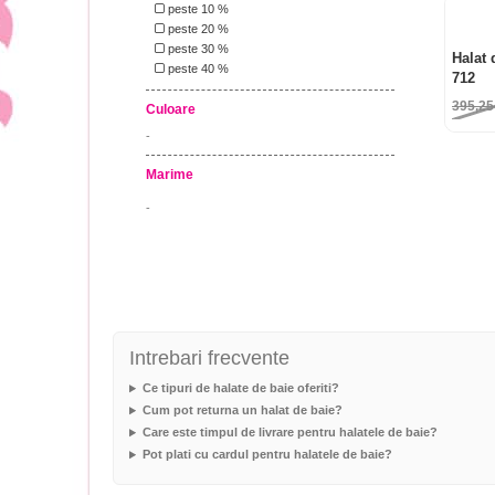
peste 10 %
peste 20 %
peste 30 %
Halat 
peste 40 %
712
395,2
Culoare
-
Marime
-
Intrebari frecvente
Ce tipuri de halate de baie oferiti?
Cum pot returna un halat de baie?
Care este timpul de livrare pentru halatele de baie?
Pot plati cu cardul pentru halatele de baie?