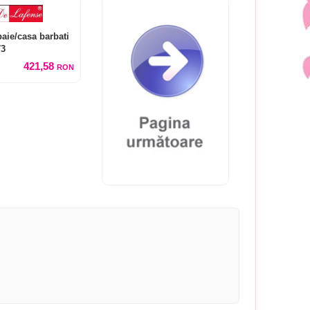
baie/casa barbati
73
421,58
RON