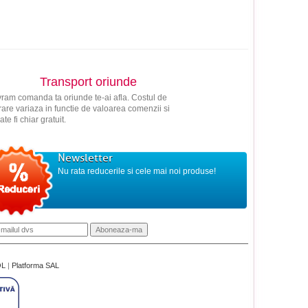
Transport oriunde
vram comanda ta oriunde te-ai afla. Costul de
vrare variaza in functie de valoarea comenzii si
ate fi chiar gratuit.
Newsletter
Nu rata reducerile si cele mai noi produse!
OL
|
Platforma SAL