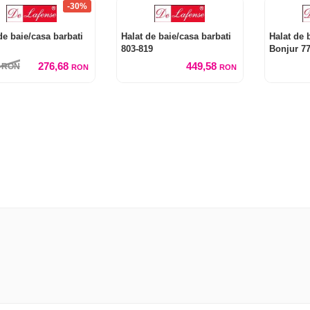
-30%
de baie/casa barbati
Halat de baie/casa barbati
Halat de 
803-819
Bonjur 7
276,68
449,58
5
RON
RON
RON