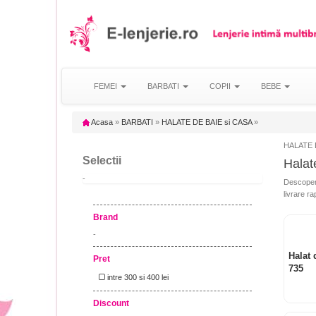
FEMEI
BARBATI
COPII
BEBE
Acasa
»
BARBATI
»
HALATE DE BAIE si CASA
»
HALATE DE
Selectii
Halate
-
Descoper
livrare ra
Brand
-
Halat 
Pret
735
intre 300 si 400 lei
Discount