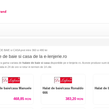
 BAIE si CASA pret intre 360 si 480 lei
 de baie si casa de la e-lenjerie.ro
a gama variata de
halate de baie si casa
disponibile pe e-lenjerie.ro. Aceste produse sunt ide
pida in 24 de ore si retur in termen de 14 zile.
de baie/casa Manuele
Halat de baie/casa Ronaldo
Halat de 
666
468,85
383,20
RON
RON