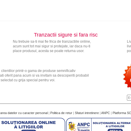
Tranzactii sigure si fara risc
Nu trebuie sa-ti mai fie frica de tranzactiile online,
Li
acum sunt tot mai sigur si protejate, iar daca nu-ti
li
place produsul, acesta se poate returna usor.
po
 clientilor printr-o gama de produse semnificativ
ati oferit pana acum si va invitam sa descoperiti probabil
electat cu grija special pentru voi.
rarea datelor cu caracter personal
|
Politica de retur
|
Sfaturi intretinere
|
ANPC
|
Platforma S