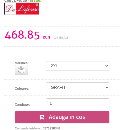
Cod : DFS735 -
in stoc
468.85
RON
(tva inclus)
Marimea:
Culoarea:
Cantitate:
Adauga in cos
Comanda telefonic:
0371236350