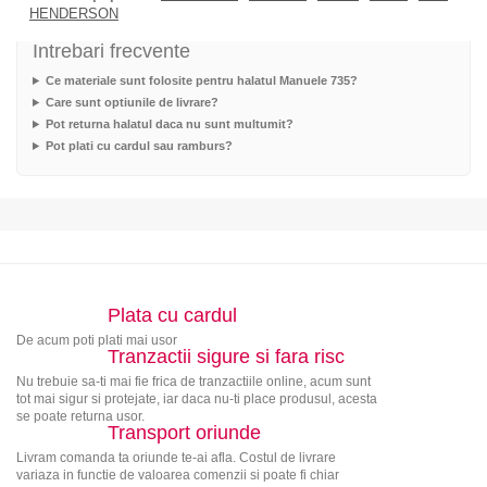
HENDERSON
Intrebari frecvente
Ce materiale sunt folosite pentru halatul Manuele 735?
Care sunt optiunile de livrare?
Pot returna halatul daca nu sunt multumit?
Pot plati cu cardul sau ramburs?
Plata cu cardul
De acum poti plati mai usor
Tranzactii sigure si fara risc
Nu trebuie sa-ti mai fie frica de tranzactiile online, acum sunt
tot mai sigur si protejate, iar daca nu-ti place produsul, acesta
se poate returna usor.
Transport oriunde
Livram comanda ta oriunde te-ai afla. Costul de livrare
variaza in functie de valoarea comenzii si poate fi chiar