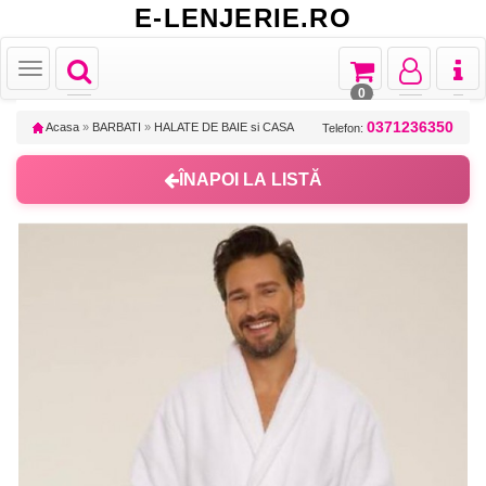
E-LENJERIE.RO
Toggle
Toggle
Toggle
Toggl
Toggle
navigation
navigation
navigation
naviga
navigation
0
0371236350
Acasa
»
BARBATI
»
HALATE DE BAIE si CASA
Telefon:
ÎNAPOI LA LISTĂ