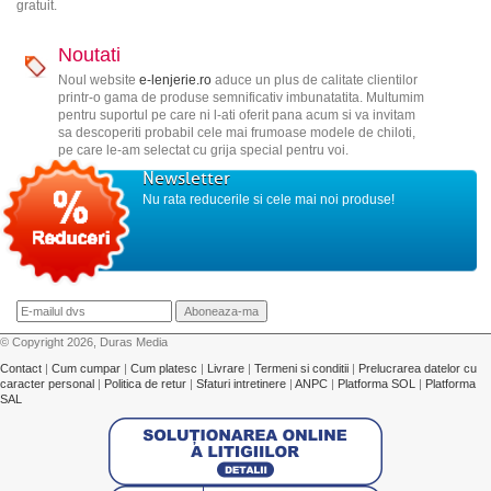
gratuit.
Noutati
Noul website
e-lenjerie.ro
aduce un plus de calitate clientilor
printr-o gama de produse semnificativ imbunatatita. Multumim
pentru suportul pe care ni l-ati oferit pana acum si va invitam
sa descoperiti probabil cele mai frumoase modele de chiloti,
pe care le-am selectat cu grija special pentru voi.
Newsletter
Nu rata reducerile si cele mai noi produse!
© Copyright 2026, Duras Media
Contact
|
Cum cumpar
|
Cum platesc
|
Livrare
|
Termeni si conditii
|
Prelucrarea datelor cu
caracter personal
|
Politica de retur
|
Sfaturi intretinere
|
ANPC
|
Platforma SOL
|
Platforma
SAL