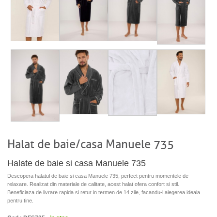
Halat de baie/casa Manuele 735
Halate de baie si casa Manuele 735
Descopera halatul de baie si casa Manuele 735, perfect pentru momentele de
relaxare. Realizat din materiale de calitate, acest halat ofera confort si stil.
Beneficiaza de livrare rapida si retur in termen de 14 zile, facandu-l alegerea ideala
pentru tine.