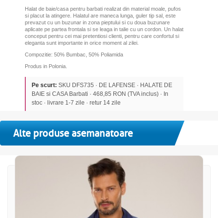
Halat de baie/casa pentru barbati realizat din material moale, pufos
si placut la atingere. Halatul are maneca lunga, guler tip sal, este
prevazut cu un buzunar in zona pieptului si cu doua buzunare
aplicate pe partea frontala si se leaga in talie cu un cordon. Un halat
conceput pentru cei mai pretentiosi clienti, pentru care confortul si
eleganta sunt importante in orice moment al zilei.
Compozitie: 50% Bumbac, 50% Poliamida
Produs in Polonia.
Pe scurt:
SKU DFS735 · DE LAFENSE · HALATE DE
BAIE si CASA Barbati · 468,85 RON (TVA inclus) · In
stoc · livrare 1-7 zile · retur 14 zile
Alte produse asemanatoare