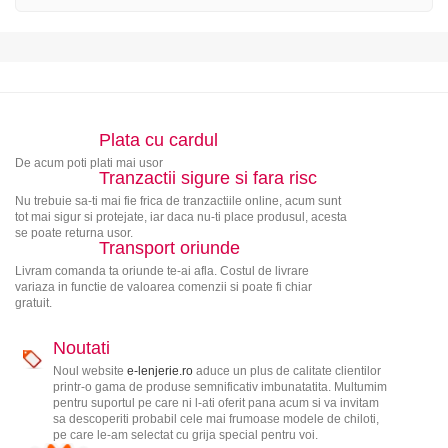
Plata cu cardul
De acum poti plati mai usor
Tranzactii sigure si fara risc
Nu trebuie sa-ti mai fie frica de tranzactiile online, acum sunt
tot mai sigur si protejate, iar daca nu-ti place produsul, acesta
se poate returna usor.
Transport oriunde
Livram comanda ta oriunde te-ai afla. Costul de livrare
variaza in functie de valoarea comenzii si poate fi chiar
gratuit.
Noutati
Noul website
e-lenjerie.ro
aduce un plus de calitate clientilor
printr-o gama de produse semnificativ imbunatatita. Multumim
pentru suportul pe care ni l-ati oferit pana acum si va invitam
sa descoperiti probabil cele mai frumoase modele de chiloti,
pe care le-am selectat cu grija special pentru voi.