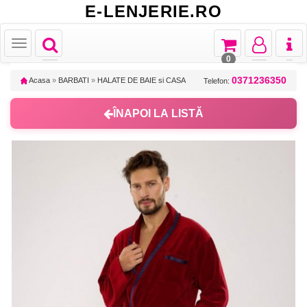
E-LENJERIE.RO
Toggle
Toggle
Toggle
Toggl
Toggle
navigation
navigation
navigation
naviga
navigation
0
0371236350
Acasa
»
BARBATI
»
HALATE DE BAIE si CASA
Telefon:
ÎNAPOI LA LISTĂ