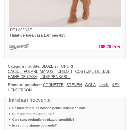
DE LAFENSE
Halat de baie/casa Lampas 425
198,20
396,40
RON
RON
Categorii inrudite:
BLUZE si TOPURI
CACIULI FULARE MANUSI
CHILOTI
COSTUME DE BAIE
HAINE DE CASA
INDISPENSABILI
Branduri populare:
CORNETTE
STEVEN
WOLA
LandL
KEY
HENDERSON
Intrebari frecvente
Ce materiale sunt folosite pentru halatul de baie?
Cum pot returna produsul?
Care sunt optiunile de plata disponibile?
In cat timp ajunge comanda?