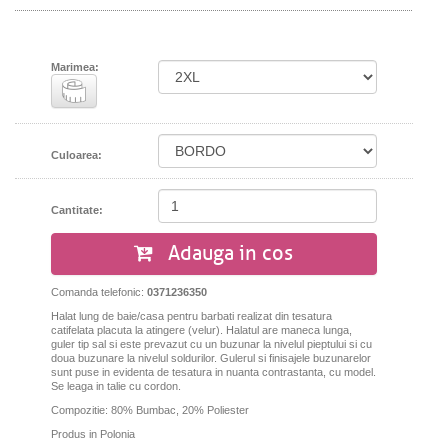
Marimea:
Culoarea:
Cantitate:
Adauga in cos
Comanda telefonic:
0371236350
Halat lung de baie/casa pentru barbati realizat din tesatura
catifelata placuta la atingere (velur). Halatul are maneca lunga,
guler tip sal si este prevazut cu un buzunar la nivelul pieptului si cu
doua buzunare la nivelul soldurilor. Gulerul si finisajele buzunarelor
sunt puse in evidenta de tesatura in nuanta contrastanta, cu model.
Se leaga in talie cu cordon.
Compozitie: 80% Bumbac, 20% Poliester
Produs in Polonia