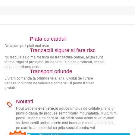
Plata cu cardul
De acum poti plati mai usor
Tranzactii sigure si fara risc
Nu trebuie sa-ti mai fie frica de tranzactiile online, acum sunt
tot mai sigur si protejate, iar daca nu-ti place produsul, acesta
se poate returna usor.
Transport oriunde
Livram comanda ta oriunde te-ai afla. Costul de livrare
variaza in functie de valoarea comenzii si poate fi chiar
gratuit.
Noutati
Noul website
e-lenjerie.ro
aduce un plus de calitate clientilor
printr-o gama de produse semnificativ imbunatatita. Multumim
pentru suportul pe care ni l-ati oferit pana acum si va invitam
sa descoperiti probabil cele mai frumoase modele de chiloti,
pe care le-am selectat cu grija special pentru voi.