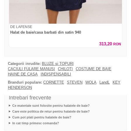
DE LAFENSE
Halat de baie/casa barbati din satin 940
313,20
RON
Categorii inrudite:
BLUZE si TOPURI
CACIULI FULARE MANUSI
CHILOTI
COSTUME DE BAIE
HAINE DE CASA
INDISPENSABILI
Branduri populare:
CORNETTE
STEVEN
WOLA
LandL
KEY
HENDERSON
Intrebari frecvente
Ce materiale sunt folosite pentru halatele de baie?
Care este politica de retur pentru halatele de baie?
Cum pot plati pentru halatele de baie?
In cat timp primesc comanda?