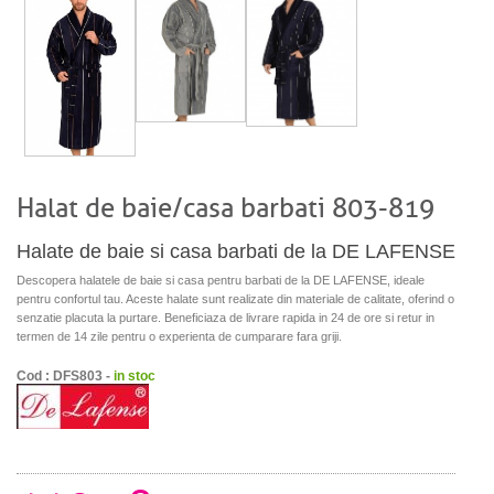
Halat de baie/casa barbati 803-819
Halate de baie si casa barbati de la DE LAFENSE
Descopera halatele de baie si casa pentru barbati de la DE LAFENSE, ideale
pentru confortul tau. Aceste halate sunt realizate din materiale de calitate, oferind o
senzatie placuta la purtare. Beneficiaza de livrare rapida in 24 de ore si retur in
termen de 14 zile pentru o experienta de cumparare fara griji.
Cod : DFS803 -
in stoc