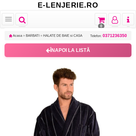
E-LENJERIE.RO
Toggle
Toggle
Toggle
Toggl
Toggle
navigation
navigation
navigation
naviga
navigation
0
0371236350
Acasa
»
BARBATI
»
HALATE DE BAIE si CASA
Telefon:
ÎNAPOI LA LISTĂ