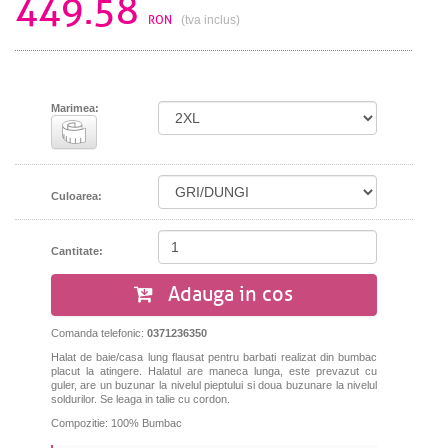
449.58
RON
(tva inclus)
Marimea:
Culoarea:
Cantitate:
Adauga in cos
Comanda telefonic:
0371236350
Halat de baie/casa lung flausat pentru barbati realizat din bumbac
placut la atingere. Halatul are maneca lunga, este prevazut cu
guler, are un buzunar la nivelul pieptului si doua buzunare la nivelul
soldurilor. S
e leaga in talie cu cordon.
Compozitie: 100% Bumbac