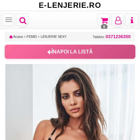
E-LENJERIE.RO
Toggle
Toggle
Toggle
Toggl
Toggle
navigation
navigation
navigation
naviga
navigation
0
0371236350
Acasa
»
FEMEI
»
LENJERIE SEXY
Telefon:
ÎNAPOI LA LISTĂ