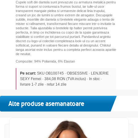
Cupele soft din dantela sunt prevazute cu armatura metalica pentru
forma si suport si contureaza frumos bustul, iar tulle-ul usor
transparent mangaie pielea si urmareste delicat linia trupului,
creand un joc de lumini si umbre extrem de atragator. Decupajele
subtile, insertiile din dantela si bretelele elegante adauga o tenta de
mister si rafinament, transformand fiecare miscare intr-o invitatie la
seductie. Talia ajustabila si bretelele tip halter permit potrivirea
perfecta, in timp ce inchiderea cu copci de la spate garanteaza
stabilitate si confort pe tot parcursul purtarii. Pandantivul argintiu
discret cu logo-ul colectiei completeaza look-ul cu un accent
sofisticat, punand in valoare fiecare detaliu al designului. Chilotul
tanga asortat este inclus pentru a completa perfect aceasta aparitie
de neuitat.
Compozitie: 94% Poliamida, 6% Elastan
Pe scurt:
SKU OB100745 · OBSESSIVE · LENJERIE
SEXY Femei · 384,08 RON (TVA inclus) · In stoc ·
livrare 1-7 zile · retur 14 zile
Alte produse asemanatoare