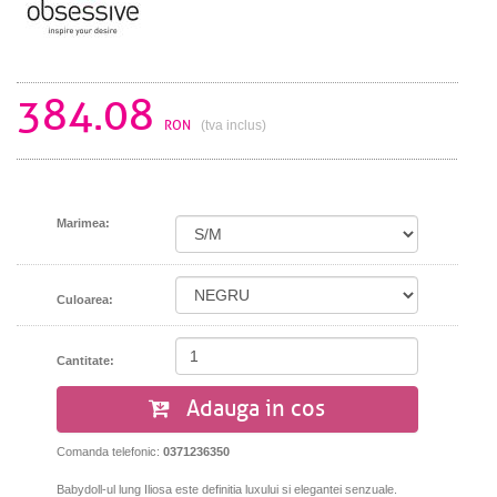
384.08
RON
(tva inclus)
Marimea:
Culoarea:
Cantitate:
Adauga in cos
Comanda telefonic:
0371236350
Babydoll-ul lung Iliosa este definitia luxului si elegantei senzuale.