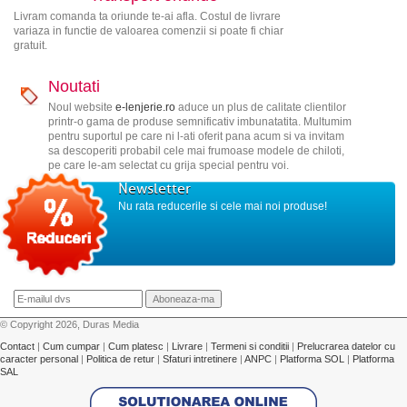
Livram comanda ta oriunde te-ai afla. Costul de livrare
variaza in functie de valoarea comenzii si poate fi chiar
gratuit.
Noutati
Noul website
e-lenjerie.ro
aduce un plus de calitate clientilor
printr-o gama de produse semnificativ imbunatatita. Multumim
pentru suportul pe care ni l-ati oferit pana acum si va invitam
sa descoperiti probabil cele mai frumoase modele de chiloti,
pe care le-am selectat cu grija special pentru voi.
Newsletter
Nu rata reducerile si cele mai noi produse!
© Copyright 2026, Duras Media
Contact
|
Cum cumpar
|
Cum platesc
|
Livrare
|
Termeni si conditii
|
Prelucrarea datelor cu
caracter personal
|
Politica de retur
|
Sfaturi intretinere
|
ANPC
|
Platforma SOL
|
Platforma
SAL