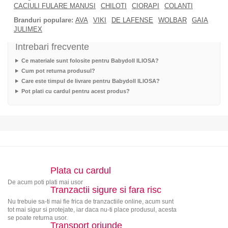
CACIULI FULARE MANUSI
CHILOTI
CIORAPI
COLANTI
Branduri populare:
AVA
VIKI
DE LAFENSE
WOLBAR
GAIA
JULIMEX
Intrebari frecvente
Ce materiale sunt folosite pentru Babydoll ILIOSA?
Cum pot returna produsul?
Care este timpul de livrare pentru Babydoll ILIOSA?
Pot plati cu cardul pentru acest produs?
Plata cu cardul
De acum poti plati mai usor
Tranzactii sigure si fara risc
Nu trebuie sa-ti mai fie frica de tranzactiile online, acum sunt
tot mai sigur si protejate, iar daca nu-ti place produsul, acesta
se poate returna usor.
Transport oriunde