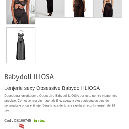
Babydoll ILIOSA
Lenjerie sexy Obsessive Babydoll ILIOSA
Descopera lenjeria sexy Obsessive Babydoll ILIOSA, perfecta pentru momentele
speciale. Confectionata din materiale fine, aceasta piesa adauga un plus de
senzualitate oricarei tinute. Beneficiaza de livrare rapida si retur in termen de 14
zile.
Cod : OB100745 -
in stoc