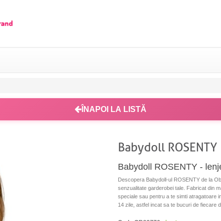
ÎNAPOI LA LISTĂ
Babydoll ROSENTY
Babydoll ROSENTY - lenj
Descopera Babydoll-ul ROSENTY de la Obse
senzualitate garderobei tale. Fabricat din 
speciale sau pentru a te simti atragatoare in
14 zile, astfel incat sa te bucuri de fiecare 