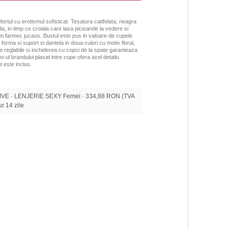
ortul c
u erotismul sofisticat.
Tesatura catifelata, neagra
da, in timp ce croiala care
lasa picioarele la vedere si
n farmec jucaus. Bustul este pus in valoare de
cupele
 forma si suport
si dantela in doua culori cu motiv floral,
e reglabile si inchiderea cu copci de la spate garanteaza
go-ul brandului plasat intre cupe ofera acel detaliu
t este inclus.
E · LENJERIE SEXY Femei · 334,88 RON (TVA
tur 14 zile