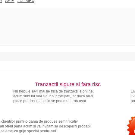
R
GAIA
JULIMEX
Tranzactii sigure si fara risc
Nu trebuie sa-ti mai fie frica de tranzactiile online,
Li
acum sunt tot mai sigur si protejate, iar daca nu-ti
li
place produsul, acesta se poate returna usor.
po
 clientilor printr-o gama de produse semnificativ
ati oferit pana acum si va invitam sa descoperiti probabil
electat cu grija special pentru voi.