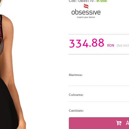
Cod : OB89770 -
in stoc
334.88
RON
(tva inc
Marimea:
Culoarea:
Cantitate:
A