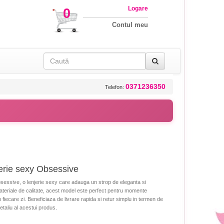
Logare
0
Contul meu
0371236350
Telefon:
erie sexy Obsessive
ssive, o lenjerie sexy care adauga un strop de eleganta si
materiale de calitate, acest model este perfect pentru momente
 fiecare zi. Beneficiaza de livrare rapida si retur simplu in termen de
detaliu al acestui produs.