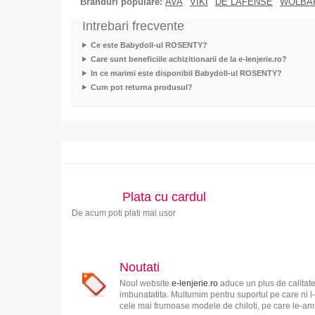
Branduri populare:
AVA
VIKI
DE LAFENSE
WOLBA
Intrebari frecvente
Ce este Babydoll-ul ROSENTY?
Care sunt beneficiile achizitionarii de la e-lenjerie.ro?
In ce marimi este disponibil Babydoll-ul ROSENTY?
Cum pot returna produsul?
Plata cu cardul
De acum poti plati mai usor
Noutati
Noul website
e-lenjerie.ro
aduce un plus de calitate
imbunatatita. Multumim pentru suportul pe care ni l-
cele mai frumoase modele de chiloti, pe care le-am s