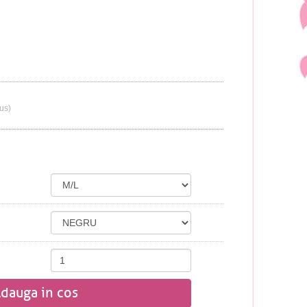
lus)
dauga in cos