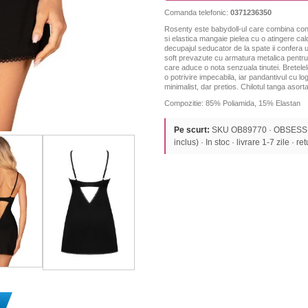
Comanda telefonic:
0371236350
Rosenty este babydoll-ul care combina conf
si elastica mangaie pielea cu o atingere cal
decupajul seducator de la spate ii confera
u
soft prevazute cu armatura metalica pentru
care aduce o nota senzuala tinutei. Bretelel
o potrivire impecabila, iar pandantivul cu lo
minimalist, dar pretios.
Chilotul tanga asorta
Compozitie: 85% Poliamida, 15% Elastan
Pe scurt:
SKU OB89770 · OBSESSIV
inclus) · In stoc · livrare 1-7 zile · re