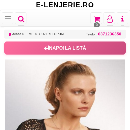
E-LENJERIE.RO
Toggle
Toggle
Toggle
Toggl
Toggle
navigation
navigation
navigation
naviga
navigation
0
0371236350
Acasa
»
FEMEI
»
BLUZE si TOPURI
Telefon:
ÎNAPOI LA LISTĂ