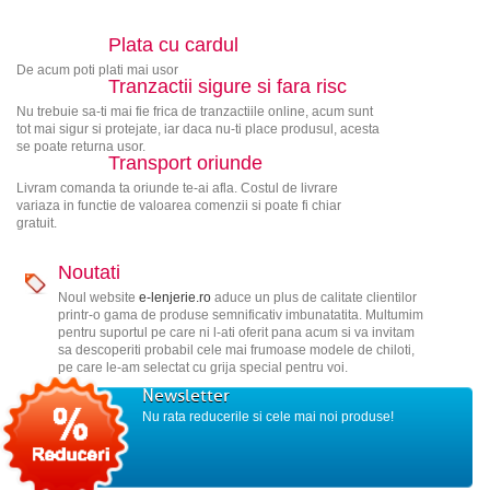
Plata cu cardul
De acum poti plati mai usor
Tranzactii sigure si fara risc
Nu trebuie sa-ti mai fie frica de tranzactiile online, acum sunt
tot mai sigur si protejate, iar daca nu-ti place produsul, acesta
se poate returna usor.
Transport oriunde
Livram comanda ta oriunde te-ai afla. Costul de livrare
variaza in functie de valoarea comenzii si poate fi chiar
gratuit.
Noutati
Noul website
e-lenjerie.ro
aduce un plus de calitate clientilor
printr-o gama de produse semnificativ imbunatatita. Multumim
pentru suportul pe care ni l-ati oferit pana acum si va invitam
sa descoperiti probabil cele mai frumoase modele de chiloti,
pe care le-am selectat cu grija special pentru voi.
Newsletter
Nu rata reducerile si cele mai noi produse!