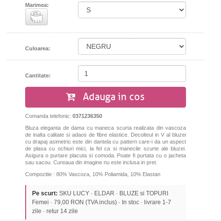
Marimea:
Culoarea:
Cantitate:
Adauga in cos
Comanda telefonic:
0371236350
Bluza eleganta de dama cu maneca scurta realizata din vascoza
de inalta calitate si adaos de fibre elastice. Decolteul in V al bluzei
cu drapaj asimetric este din dantela cu pattern care-i da un aspect
de plasa cu ochiuri mici, la fel ca si manecile scurte ale bluzei.
Asigura o purtare placuta si comoda. Poate fi purtata cu o jacheta
sau sacou. Cureaua din imagine nu este inclusa in pret.
Compozitie : 80% Vascoza, 10% Poliamida, 10% Elastan
Pe scurt:
SKU LUCY · ELDAR · BLUZE si TOPURI
Femei · 79,00 RON (TVA inclus) · In stoc · livrare 1-7
zile · retur 14 zile