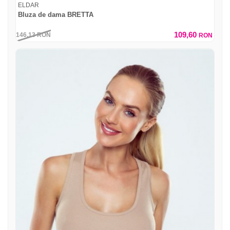
ELDAR
Bluza de dama BRETTA
109,60
146,13
RON
RON