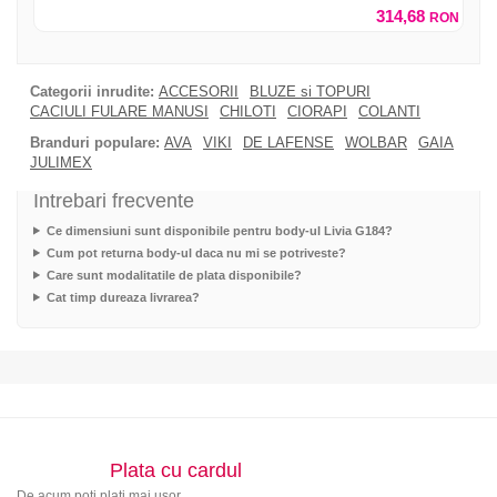
314,68
RON
Categorii inrudite:
ACCESORII
BLUZE si TOPURI
CACIULI FULARE MANUSI
CHILOTI
CIORAPI
COLANTI
Branduri populare:
AVA
VIKI
DE LAFENSE
WOLBAR
GAIA
JULIMEX
Intrebari frecvente
Ce dimensiuni sunt disponibile pentru body-ul Livia G184?
Cum pot returna body-ul daca nu mi se potriveste?
Care sunt modalitatile de plata disponibile?
Cat timp dureaza livrarea?
Plata cu cardul
De acum poti plati mai usor