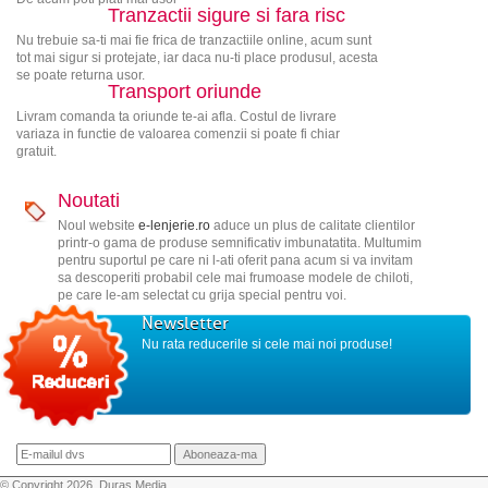
Tranzactii sigure si fara risc
Nu trebuie sa-ti mai fie frica de tranzactiile online, acum sunt
tot mai sigur si protejate, iar daca nu-ti place produsul, acesta
se poate returna usor.
Transport oriunde
Livram comanda ta oriunde te-ai afla. Costul de livrare
variaza in functie de valoarea comenzii si poate fi chiar
gratuit.
Noutati
Noul website
e-lenjerie.ro
aduce un plus de calitate clientilor
printr-o gama de produse semnificativ imbunatatita. Multumim
pentru suportul pe care ni l-ati oferit pana acum si va invitam
sa descoperiti probabil cele mai frumoase modele de chiloti,
pe care le-am selectat cu grija special pentru voi.
Newsletter
Nu rata reducerile si cele mai noi produse!
© Copyright 2026, Duras Media