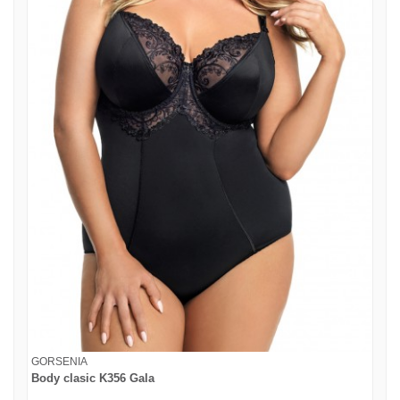
GORSENIA
Body clasic K356 Gala