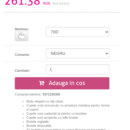
261.38
RON
(tva inclus)
Marimea:
Culoarea:
Cantitate:
Adauga in cos
Comanda telefonic:
0371236350
Body elegant cu slip clasic
Cupele sunt prevazute cu armatura metalica pentru forma
si suport
Cupele sunt captusite la interior cu bumbac
Cupele sunt acoperite cu tulle brodat
Bretele reglabile
Bretele detasabile
Se inchide in zona intima cu copci dispuse pe trei randuri