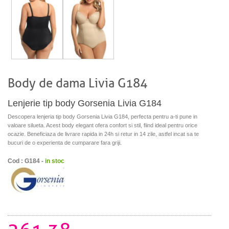
Body de dama Livia G184
Lenjerie tip body Gorsenia Livia G184
Descopera lenjeria tip body Gorsenia Livia G184, perfecta pentru a-ti pune in
valoare silueta. Acest body elegant ofera confort si stil, fiind ideal pentru orice
ocazie. Beneficiaza de livrare rapida in 24h si retur in 14 zile, astfel incat sa te
bucuri de o experienta de cumparare fara griji.
Cod : G184 -
in stoc