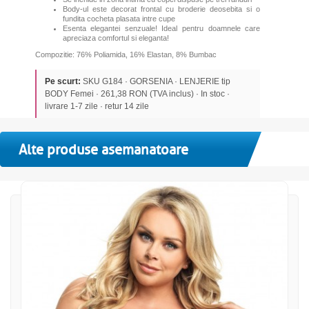
Body-ul este decorat frontal cu broderie deosebita si o
fundita cocheta plasata intre cupe
Esenta elegantei senzuale! Ideal pentru doamnele care
apreciaza comfortul si eleganta!
Compozitie: 76% Poliamida, 16% Elastan, 8% Bumbac
Pe scurt:
SKU G184 · GORSENIA · LENJERIE tip
BODY Femei · 261,38 RON (TVA inclus) · In stoc ·
livrare 1-7 zile · retur 14 zile
Alte produse asemanatoare