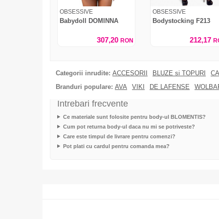
OBSESSIVE
OBSESSIVE
Babydoll DOMINNA
Bodystocking F213
307,20
212,17
RON
R
Categorii inrudite:
ACCESORII
BLUZE si TOPURI
CA
Branduri populare:
AVA
VIKI
DE LAFENSE
WOLBA
Intrebari frecvente
Ce materiale sunt folosite pentru body-ul BLOMENTIS?
Cum pot returna body-ul daca nu mi se potriveste?
Care este timpul de livrare pentru comenzi?
Pot plati cu cardul pentru comanda mea?