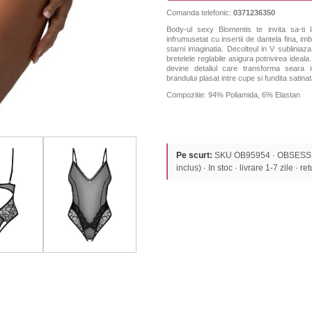
Comanda telefonic:
0371236350
Body-ul sexy Blomentis te invita sa-ti 
infrumusetat cu insertii de dantela fina, im
starni imaginatia. Decolteul in V subliniaz
bretelele reglabile asigura potrivirea ideal
devine detaliul care transforma seara 
brandului plasat intre cupe si fundita satin
Compozitie: 94% Poliamida, 6% Elastan
Pe scurt:
SKU OB95954 · OBSESSIV
inclus) · In stoc · livrare 1-7 zile · re