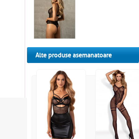
Alte produse asemanatoare