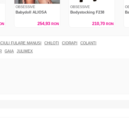
OBSESSIVE
OBSESSIVE
O
Babydoll ALIOSA
Bodystocking F238
Ba
254,93
210,70
ON
RON
RON
CIULI FULARE MANUSI
CHILOTI
CIORAPI
COLANTI
R
GAIA
JULIMEX