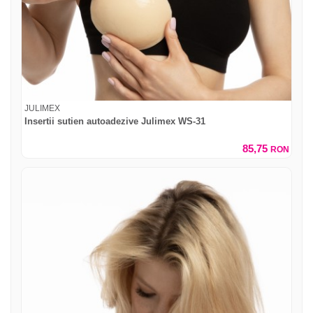
JULIMEX
Insertii sutien autoadezive Julimex WS-31
85,75
RON