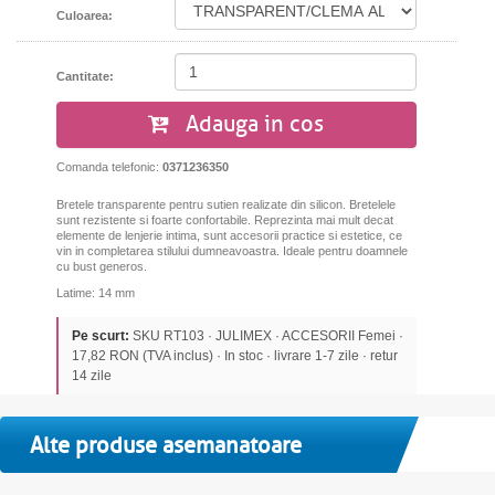
Culoarea:
Cantitate:
Adauga in cos
Comanda telefonic:
0371236350
Bretele transparente pentru sutien realizate din silicon. Bretelele
sunt rezistente si foarte confortabile. Reprezinta mai mult decat
elemente de lenjerie intima, sunt accesorii practice si estetice, ce
vin in completarea stilului dumneavoastra. Ideale pentru doamnele
cu bust generos.
Latime: 14 mm
Pe scurt:
SKU RT103 · JULIMEX · ACCESORII Femei ·
17,82 RON (TVA inclus) · In stoc · livrare 1-7 zile · retur
14 zile
Alte produse asemanatoare