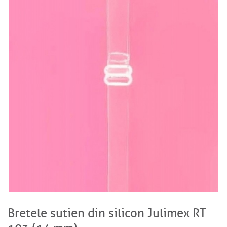
Bretele sutien din silicon Julimex RT