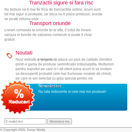
Tranzactii sigure si fara risc
Nu trebuie sa-ti mai fie frica de tranzactiile online, acum sunt
tot mai sigur si protejate, iar daca nu-ti place produsul, acesta
se poate returna usor.
Transport oriunde
Livram comanda ta oriunde te-ai afla. Costul de livrare
variaza in functie de valoarea comenzii si poate fi chiar
gratuit.
Noutati
Noul website
e-lenjerie.ro
aduce un plus de calitate clientilor
printr-o gama de produse semnificativ imbunatatita. Multumim
pentru suportul pe care ni l-ati oferit pana acum si va invitam
sa descoperiti probabil cele mai frumoase modele de chiloti,
pe care le-am selectat cu grija special pentru voi.
Newsletter
Nu rata reducerile si cele mai noi produse!
© Copyright 2026, Duras Media