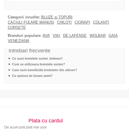
Categorii inrudite:
BLUZE si TOPURI
CACIULI FULARE MANUSI
CHILOTI
CIORAPI
COLANTI
CORSETE
Branduri populare:
AVA
VIKI
DE LAFENSE
WOLBAR
GAIA
VENEZIANA
Intrebari frecvente
Ce sunt bretelele sutien Julimex?
Cum se utilizeaza bretelele sutien?
Care sunt beneficiile bretelelor din silicon?
Ce optiuni de livrare aveti?
Plata cu cardul
De acum poti plati mai usor