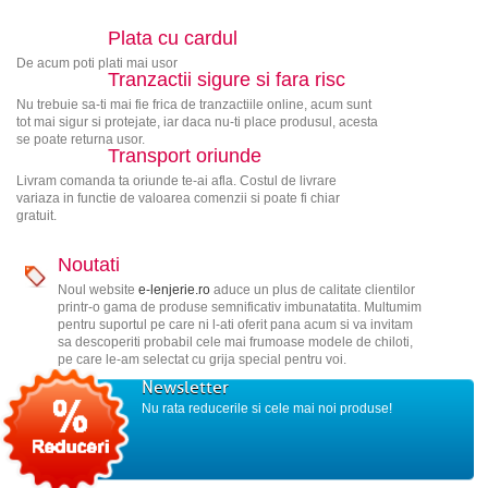
Plata cu cardul
De acum poti plati mai usor
Tranzactii sigure si fara risc
Nu trebuie sa-ti mai fie frica de tranzactiile online, acum sunt
tot mai sigur si protejate, iar daca nu-ti place produsul, acesta
se poate returna usor.
Transport oriunde
Livram comanda ta oriunde te-ai afla. Costul de livrare
variaza in functie de valoarea comenzii si poate fi chiar
gratuit.
Noutati
Noul website
e-lenjerie.ro
aduce un plus de calitate clientilor
printr-o gama de produse semnificativ imbunatatita. Multumim
pentru suportul pe care ni l-ati oferit pana acum si va invitam
sa descoperiti probabil cele mai frumoase modele de chiloti,
pe care le-am selectat cu grija special pentru voi.
Newsletter
Nu rata reducerile si cele mai noi produse!