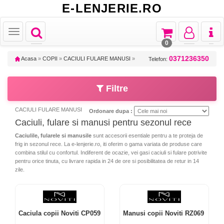
E-LENJERIE.RO
Toggle
Toggle
Toggle
Toggl
Toggle
navigation
navigation
navigation
naviga
navigation
0
0371236350
Acasa
»
COPII
»
CACIULI FULARE MANUSI
»
Telefon:
Filtre
CACIULI FULARE MANUSI
Ordonare dupa :
Caciuli, fulare si manusi pentru sezonul rece
Caciulile, fularele si manusile
sunt accesorii esentiale pentru a te proteja de
frig in sezonul rece. La e-lenjerie.ro, iti oferim o gama variata de produse care
combina stilul cu confortul. Indiferent de ocazie, vei gasi caciuli si fulare potrivite
pentru orice tinuta, cu livrare rapida in 24 de ore si posibilitatea de retur in 14
zile.
Caciula copii Noviti CP059
Manusi copii Noviti RZ069