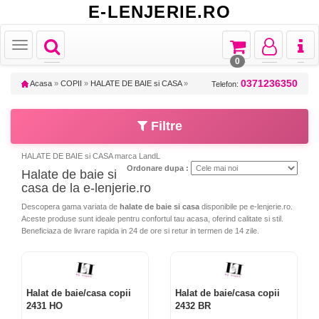
E-LENJERIE.RO
Toggle
Toggle
Toggle
Toggl
Toggle
navigation
navigation
navigation
naviga
navigation
0
0371236350
Acasa
»
COPII
»
HALATE DE BAIE si CASA
»
Telefon:
Filtre
HALATE DE BAIE si CASA marca LandL
Ordonare dupa :
Halate de baie si
casa de la e-lenjerie.ro
Descopera gama variata de
halate de baie si casa
disponibile pe e-lenjerie.ro.
Aceste produse sunt ideale pentru confortul tau acasa, oferind calitate si stil.
Beneficiaza de livrare rapida in 24 de ore si retur in termen de 14 zile.
Halat de baie/casa copii
Halat de baie/casa copii
2431 HO
2432 BR