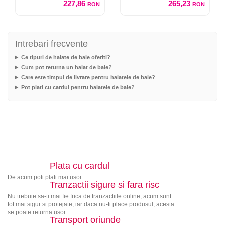
227,86
265,23
RON
RON
Intrebari frecvente
Ce tipuri de halate de baie oferiti?
Cum pot returna un halat de baie?
Care este timpul de livrare pentru halatele de baie?
Pot plati cu cardul pentru halatele de baie?
Plata cu cardul
De acum poti plati mai usor
Tranzactii sigure si fara risc
Nu trebuie sa-ti mai fie frica de tranzactiile online, acum sunt
tot mai sigur si protejate, iar daca nu-ti place produsul, acesta
se poate returna usor.
Transport oriunde