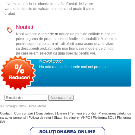
Livram comanda ta oriunde te-ai afla. Costul de livrare
variaza in functie de valoarea comenzii si poate fi chiar
gratuit.
Noutati
Noul website
e-lenjerie.ro
aduce un plus de calitate clientilor
printr-o gama de produse semnificativ imbunatatita. Multumim
pentru suportul pe care ni l-ati oferit pana acum si va invitam
sa descoperiti probabil cele mai frumoase modele de chiloti,
pe care le-am selectat cu grija special pentru voi.
Newsletter
Nu rata reducerile si cele mai noi produse!
© Copyright 2026, Duras Media
Contact
|
Cum cumpar
|
Cum platesc
|
Livrare
|
Termeni si conditii
|
Prelucrarea datelor cu
caracter personal
|
Politica de retur
|
Sfaturi intretinere
|
ANPC
|
Platforma SOL
|
Platforma
SAL