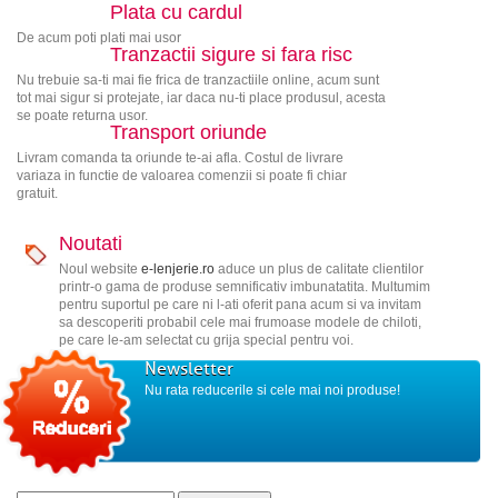
Plata cu cardul
De acum poti plati mai usor
Tranzactii sigure si fara risc
Nu trebuie sa-ti mai fie frica de tranzactiile online, acum sunt
tot mai sigur si protejate, iar daca nu-ti place produsul, acesta
se poate returna usor.
Transport oriunde
Livram comanda ta oriunde te-ai afla. Costul de livrare
variaza in functie de valoarea comenzii si poate fi chiar
gratuit.
Noutati
Noul website
e-lenjerie.ro
aduce un plus de calitate clientilor
printr-o gama de produse semnificativ imbunatatita. Multumim
pentru suportul pe care ni l-ati oferit pana acum si va invitam
sa descoperiti probabil cele mai frumoase modele de chiloti,
pe care le-am selectat cu grija special pentru voi.
Newsletter
Nu rata reducerile si cele mai noi produse!