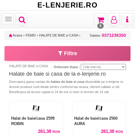
E-LENJERIE.RO
Toggle
Toggle
Toggle
Toggl
Toggle
navigation
navigation
navigation
naviga
navigation
0
0371236350
Acasa
»
FEMEI
»
HALATE DE BAIE si CASA
»
Telefon:
Filtre
HALATE DE BAIE si CASA
Ordonare dupa :
Halate de baie si casa de la e-lenjerie.ro
Descopera gama variata de
halate de baie si casa
disponibile pe e-lenjerie.ro.
Aceste produse sunt ideale pentru confortul tau acasa, oferind calitate si stil.
Beneficiaza de livrare rapida in 24 de ore si retur in termen de 14 zile.
Halat de baie/casa 2599
Halat de baie/casa 2560
ROBIN
AURA
261,38
261,38
RON
RON