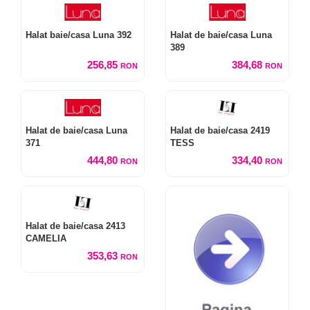
Halat baie/casa Luna 392
Halat de baie/casa Luna
389
256,85
384,68
RON
RON
Halat de baie/casa Luna
Halat de baie/casa 2419
371
TESS
444,80
334,40
RON
RON
Halat de baie/casa 2413
CAMELIA
353,63
RON