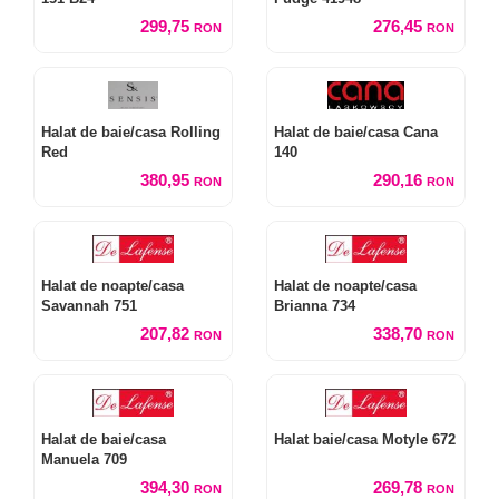
299,75
276,45
RON
RON
Halat de baie/casa Rolling
Halat de baie/casa Cana
Red
140
380,95
290,16
RON
RON
Halat de noapte/casa
Halat de noapte/casa
Savannah 751
Brianna 734
207,82
338,70
RON
RON
Halat de baie/casa
Halat baie/casa Motyle 672
Manuela 709
394,30
269,78
RON
RON