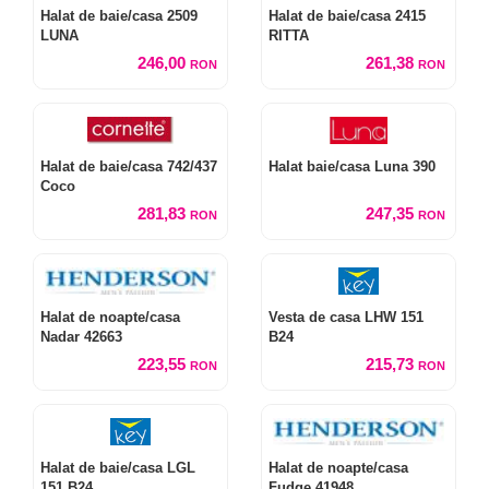
Halat de baie/casa 2509
Halat de baie/casa 2415
LUNA
RITTA
246,00
261,38
RON
RON
Halat de baie/casa 742/437
Halat baie/casa Luna 390
Coco
281,83
247,35
RON
RON
Halat de noapte/casa
Vesta de casa LHW 151
Nadar 42663
B24
223,55
215,73
RON
RON
Halat de baie/casa LGL
Halat de noapte/casa
151 B24
Fudge 41948